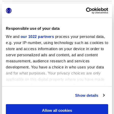
PIASTRELLE EFFETTO METALLO
PIASTRELLE EFFETTO BRICK
Responsible use of your data
MAIOLICHE
We and
our 1022 partners
process your personal data,
e.g. your IP-number, using technology such as cookies to
store and access information on your device in order to
serve personalized ads and content, ad and content
Colori
measurement, audience research and services
development. You have a choice in who uses your data
COLORE BEIGE
and for what purposes. Your privacy choices are only
applicable on this digital property where you have made
COLORE MARRONE
your choices. You can change or withdraw your consent
any time from the Cookie Declaration or by clicking on
Show details
COLORE GRIGIO
the Privacy trigger icon.
If you allow, we would also like to:
COLORE BIANCO
Allow all cookies