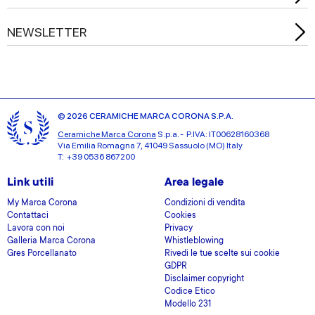
NEWSLETTER
© 2026 CERAMICHE MARCA CORONA S.P.A.
Ceramiche Marca Corona
S.p.a. - P.IVA: IT00628160368
Via Emilia Romagna 7, 41049 Sassuolo (MO) Italy
T: +39 0536 867200
Link utili
Area legale
My Marca Corona
Condizioni di vendita
Contattaci
Cookies
Lavora con noi
Privacy
Galleria Marca Corona
Whistleblowing
Gres Porcellanato
Rivedi le tue scelte sui cookie
GDPR
Disclaimer copyright
Codice Etico
Modello 231