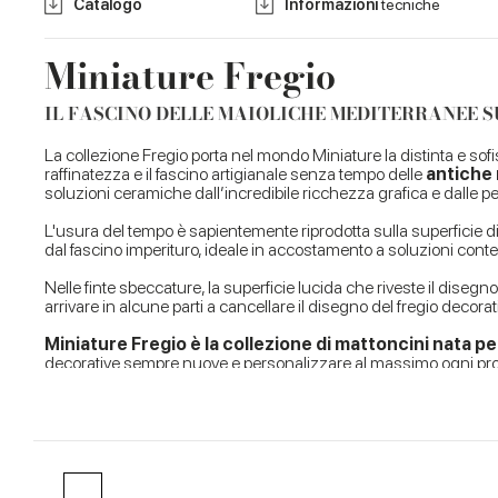
Catalogo
Informazioni
tecniche
Miniature Fregio
IL FASCINO DELLE MAIOLICHE MEDITERRANEE 
La collezione Fregio porta nel mondo Miniature la distinta e sofi
raffinatezza e il fascino artigianale senza tempo delle
antiche 
soluzioni ceramiche dall’incredibile ricchezza grafica e dalle 
L'usura del tempo è sapientemente riprodotta sulla superficie d
dal fascino imperituro, ideale in accostamento a soluzioni conte
Nelle finte sbeccature, la superficie lucida che riveste il disegn
arrivare in alcune parti a cancellare il disegno del fregio decorat
Miniature Fregio è la collezione di mattoncini nata p
decorative sempre nuove e personalizzare al massimo ogni progett