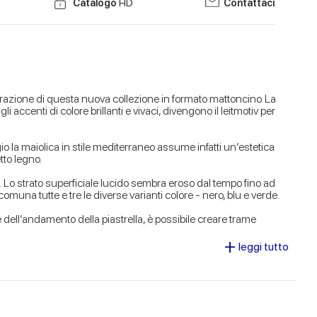
Catalogo
HD
Contattaci
spirazione di questa nuova collezione in formato mattoncino. La
gli accenti di colore brillanti e vivaci, divengono il leitmotiv per
io la maiolica in stile mediterraneo assume infatti un’estetica
tto legno.
sa. Lo strato superficiale lucido sembra eroso dal tempo fino ad
comuna tutte e tre le diverse varianti colore - nero, blu e verde.
dell’andamento della piastrella, è possibile creare trame
+
leggi tutto