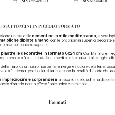
Foto
ambienti HD
Foto
Minimali HD
SU MATTONCINI IN PICCOLO FORMATO
sticata unicità delle
cementine in stile mediterraneo
, la vera i
maioliche dipinte a mano
, con le loro originali superfici decorate e 
performance tecniche superiori.
i
piastrelle decorative in formato 6x24 cm
. Con Miniature Freg
mporanee o più classiche, dai cementi e pietre naturali alle doghe effe
o della maiolica si interrompe per far emergere il colore della terra ros
ivo e a far riemergere il colore bianco gesso, la tonalità di fondo che ac
er impreziosire e sorprendere
: a seconda dello schema di posa e 
o d’arredo, per un effetto finale unico e inimitabile.
Formati