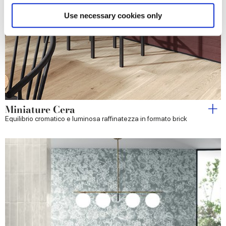
specific characteristics (fingerprinting)
Find out more about how your personal data is processed
Use necessary cookies only
and set your preferences in the
details section
.
We use cookies to personalise content and ads, to
provide social media features and to analyse our traffic.
We also share information about your use of our site with
our social media, advertising and analytics partners who
may combine it with other information that you’ve
Miniature Cera
provided to them or that they’ve collected from your use
Equilibrio cromatico e luminosa raffinatezza in formato brick
of their services.