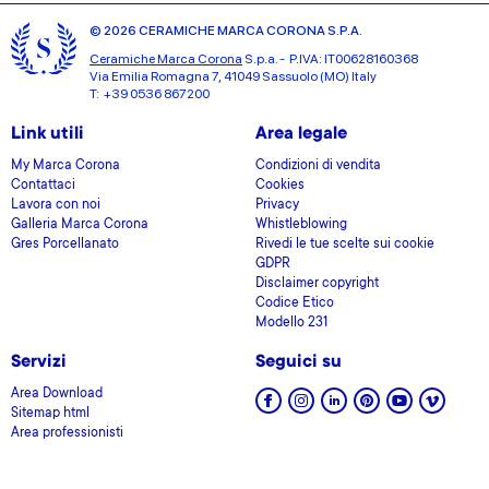
© 2026 CERAMICHE MARCA CORONA S.P.A.
Ceramiche Marca Corona
S.p.a. - P.IVA: IT00628160368
Via Emilia Romagna 7, 41049 Sassuolo (MO) Italy
T: +39 0536 867200
Link utili
Area legale
My Marca Corona
Condizioni di vendita
Contattaci
Cookies
Lavora con noi
Privacy
Galleria Marca Corona
Whistleblowing
Gres Porcellanato
Rivedi le tue scelte sui cookie
GDPR
Disclaimer copyright
Codice Etico
Modello 231
Servizi
Seguici su
Area Download
Sitemap html
Area professionisti