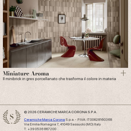
Miniature Aroma
Il minibrick in gres porcellanato che trasforma il colore in materia
© 2026 CERAMICHE MARCA CORONA S.P.A.
Ceramiche Marca Corona
S.p.a. - P.IVA: IT00628160368
Via Emilia Romagna 7, 41049 Sassuolo (MO) Italy
T: +39 0536 867200