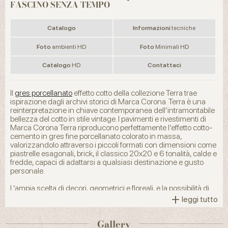
FASCINO SENZA TEMPO
Catalogo
Informazioni
tecniche
Foto
ambienti HD
Foto
Minimali HD
Catalogo
HD
Contattaci
Il
gres porcellanato
effetto cotto della collezione Terra trae
ispirazione dagli archivi storici di Marca Corona. Terra è una
reinterpretazione in chiave contemporanea dell’intramontabile
bellezza del cotto in stile vintage. I pavimenti e rivestimenti di
Marca Corona Terra riproducono perfettamente l’effetto cotto-
cemento in gres fine porcellanato colorato in massa,
valorizzandolo attraverso i piccoli formati con dimensioni come
piastrelle esagonali, brick, il classico 20x20 e 6 tonalità, calde e
fredde, capaci di adattarsi a qualsiasi destinazione e gusto
personale.
L’ampia scelta di decori, geometrici e floreali, e la possibilità di
+
mixare formati e pattern consentono di creare infinite
leggi tutto
combinazioni decorative, rendendo così ogni proposta, dalle
piastrelle in gres porcellanato effetto cotto per la cucina alle
Gallery
piastrelle bagno, dal living agli interni commerciali con