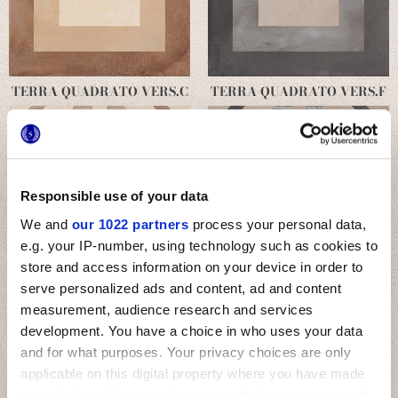
TERRA QUADRATO VERS.C
TERRA QUADRATO VERS.F
Responsible use of your data
We and
our 1022 partners
process your personal data,
e.g. your IP-number, using technology such as cookies to
store and access information on your device in order to
serve personalized ads and content, ad and content
TERRA GEOMETRIA VERS.C
TERRA GEOMETRIA VERS.F
measurement, audience research and services
development. You have a choice in who uses your data
and for what purposes. Your privacy choices are only
applicable on this digital property where you have made
your choices. You can change or withdraw your consent