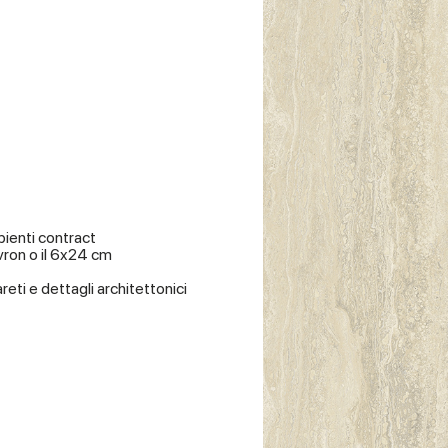
ienti contract
evron o il 6x24 cm
areti e dettagli architettonici