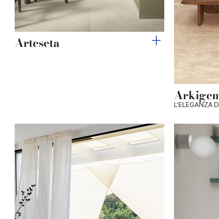
Arteseta
Arkige
L’ELEGANZA D