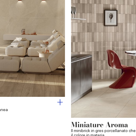
ranea
Miniature Aroma
Il minibrick in gres porcellanato ch
il colore in materia