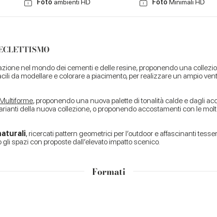
Foto
ambienti HD
Foto
Minimali HD
’ECLETTISMO
zione nel mondo dei cementi e delle resine, proponendo una collezione 
 facili da modellare e colorare a piacimento, per realizzare un ampio venta
Multiforme
, proponendo una nuova palette di tonalità calde e dagli acc
varianti della nuova collezione, o proponendo accostamenti con le molt
aturali
, ricercati pattern geometrici per l’outdoor e affascinanti tes
gli spazi con proposte dall’elevato impatto scenico.
Formati