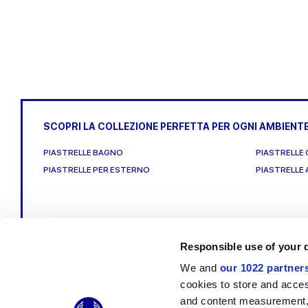
SCOPRI LA COLLEZIONE PERFETTA PER OGNI AMBIENT
PIASTRELLE BAGNO
PIASTRELLE 
PIASTRELLE PER ESTERNO
PIASTRELLE
Responsible use of your 
We and
our 1022 partner
cookies to store and acces
© 2026 CERAMICHE MARCA CORONA S.P.A.
and content measurement,
Ceramiche Marca Corona
S.p.a. - P.IVA: IT00628160368