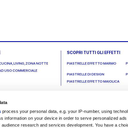
E
SCOPRI TUTTI GLI EFFETTI
CUCINA, LIVING, ZONA NOTTE
PIASTRELLE EFFETTO MARMO
P
 AD USO COMMERCIALE
PIASTRELLE DI DESIGN
P
PIASTRELLE EFFETTO MAIOLICA
data
s
process your personal data, e.g. your IP-number, using techno
s information on your device in order to serve personalized ads
Link utili
Area lega
 audience research and services development. You have a choi
My Marca Corona
Condizioni d