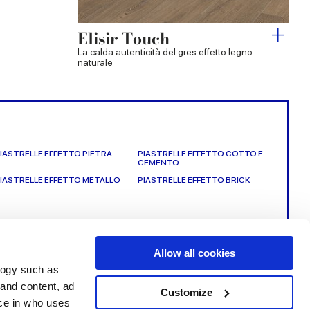
Elisir Touch
La calda autenticità del gres effetto legno
naturale
IASTRELLE EFFETTO PIETRA
PIASTRELLE EFFETTO COTTO E
CEMENTO
IASTRELLE EFFETTO METALLO
PIASTRELLE EFFETTO BRICK
Allow all cookies
logy such as
 and content, ad
le
Servizi
Seguici su
Customize
ce in who uses
i vendita
Area Download