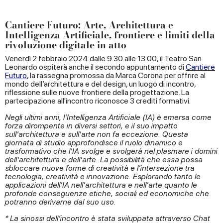
Cantiere Futuro: Arte, Architettura e
Intelligenza Artificiale, frontiere e limiti della
rivoluzione digitale in atto
Venerdì 2 febbraio 2024 dalle 9.30 alle 13.00, il Teatro San
Leonardo ospiterà anche il secondo appuntamento di
Cantiere
Futuro
, la rassegna promossa da Marca Corona per offrire al
mondo dell’architettura e del design, un luogo di incontro,
riflessione sulle nuove frontiere della progettazione. La
partecipazione all'incontro riconosce 3 crediti formativi.
Negli ultimi anni, l'Intelligenza Artificiale (IA) è emersa come
forza dirompente in diversi settori, e il suo impatto
sull'architettura e sull'arte non fa eccezione. Questa
giornata di studio approfondisce il ruolo dinamico e
trasformativo che l'IA svolge e svolgerà nel plasmare i domini
dell'architettura e dell'arte. La possibilità che essa possa
sbloccare nuove forme di creatività e l'intersezione tra
tecnologia, creatività e innovazione. Esplorando tanto le
applicazioni dell'IA nell'architettura e nell'arte quanto le
profonde conseguenze etiche, sociali ed economiche che
potranno derivarne dal suo uso.
* La sinossi dell’incontro è stata sviluppata attraverso Chat