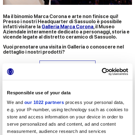
Ma il binomio Marca Corona e arte non finisce qui!
Presso i nostri Headquarter di Sassuolo è possibile
infatti visitare la
Galleria Marca Corona
, il Museo
Aziendale interamente dedicato a personaggi, storia e
vicende legate al distretto ceramico di Sassuolo.
Vuoi prenotare una visita in Galleria o conoscere nel
dettaglio i nostri prodotti?
RICHIEDI INFORMAZIONI
SCARICA IL FLYER DELLA MOSTRA E SCOPRI DOVE
Responsible use of your data
TROVARCI
We and
our 1022 partners
process your personal data,
e.g. your IP-number, using technology such as cookies to
Contattaci
per maggiori informazioni
store and access information on your device in order to
serve personalized ads and content, ad and content
Aggiungi
ai preferiti
measurement, audience research and services
Condividi
questo articolo