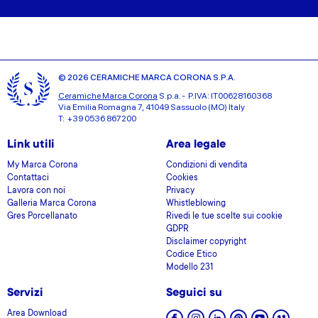
© 2026 CERAMICHE MARCA CORONA S.P.A.
Ceramiche Marca Corona
S.p.a. - P.IVA: IT00628160368
Via Emilia Romagna 7, 41049 Sassuolo (MO) Italy
T: +39 0536 867200
Link utili
Area legale
My Marca Corona
Condizioni di vendita
Contattaci
Cookies
Lavora con noi
Privacy
Galleria Marca Corona
Whistleblowing
Gres Porcellanato
Rivedi le tue scelte sui cookie
GDPR
Disclaimer copyright
Codice Etico
Modello 231
Servizi
Seguici su
Area Download