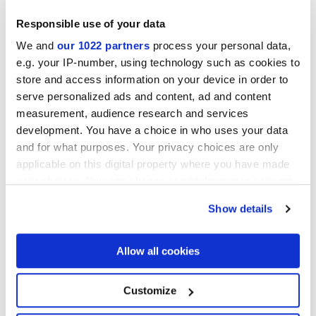
Responsible use of your data
ELISIR AVORIO
ELISIR BEIGE
We and
our 1022 partners
process your personal data,
e.g. your IP-number, using technology such as cookies to
store and access information on your device in order to
serve personalized ads and content, ad and content
measurement, audience research and services
development. You have a choice in who uses your data
and for what purposes. Your privacy choices are only
applicable on this digital property where you have made
your choices. You can change or withdraw your consent
ELISIR DORATO
ELISIR BRUNO
any time from the Cookie Declaration or by clicking on
Show details
the Privacy trigger icon.
Progetti
If you allow, we would also like to:
Allow all cookies
Collect information about your geographical
location which can be accurate to within several
meters
Customize
Identify your device by actively scanning it for
specific characteristics (fingerprinting)