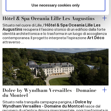
Find out more about how your personal data is processed
Use necessary cookies only
and set your preferences in the
details section
.
Hôtel & Spa Oceania Lille Les Augustins
We use cookies to personalise content and ads, to
Situato nel cuore di Lille, l’
Hôtel & Spa Oceania Lille Les
provide social media features and to analyse our traffic.
Augustins
recupera il fascino storico di un edificio dalla forte
identità architettonica e lo trasforma in un luogo di accoglienza
We also share information about your use of our site with
contemporanea. Il progetto interpreta l’ispirazione
Art Déco
our social media, advertising and analytics partners who
attraverso …
may combine it with other information that you’ve
provided to them or that they’ve collected from your use
of their services.
Dolce by Wyndham Versailles - Domaine
du Montcel
Situato nella tranquilla campagna parigina, il
Dolce by
Wyndham Versailles - Domaine du Montcel
nasce dal
recupero di un’antica dimora rinascimentale, oggi trasformata in