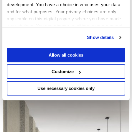
development. You have a choice in who uses your data
and for what purposes. Your privacy choices are only
applicable on this digital property where you have made
your choices. You can change or withdraw your consent
any time from the Cookie Declaration or by clicking on
Show details
the Privacy trigger icon.
If you allow, we would also like to:
Allow all cookies
Collect information about your geographical
location which can be accurate to within several
meters
Customize
Identify your device by actively scanning it for
Arkistone
specific characteristics (fingerprinting)
pavimenti e rivestimenti in gres autentici e sofisticati
Find out more about how your personal data is processed
Use necessary cookies only
and set your preferences in the
details section
.
We use cookies to personalise content and ads, to
provide social media features and to analyse our traffic.
We also share information about your use of our site with
our social media, advertising and analytics partners who