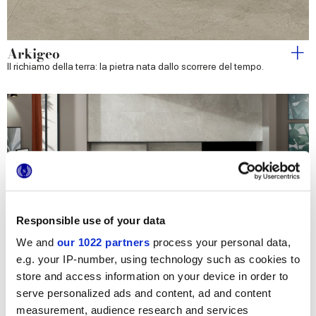
Arkigeo
Il richiamo della terra: la pietra nata dallo scorrere del tempo.
Responsible use of your data
We and
our 1022 partners
process your personal data,
Arkiquartz
e.g. your IP-number, using technology such as cookies to
L'ispirazione quarzite per una nuova sintesi tra eleganza
naturale e vocazione tecnica
store and access information on your device in order to
serve personalized ads and content, ad and content
measurement, audience research and services