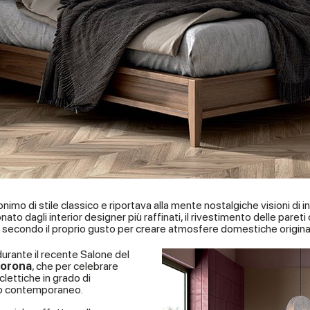
nonimo di stile classico e riportava alla mente nostalgiche visioni di 
 dagli interior designer più raffinati, il rivestimento delle pareti c
econdo il proprio gusto per creare atmosfere domestiche originali 
durante il recente Salone del
Corona
, che per celebrare
lettiche in grado di
rito contemporaneo.