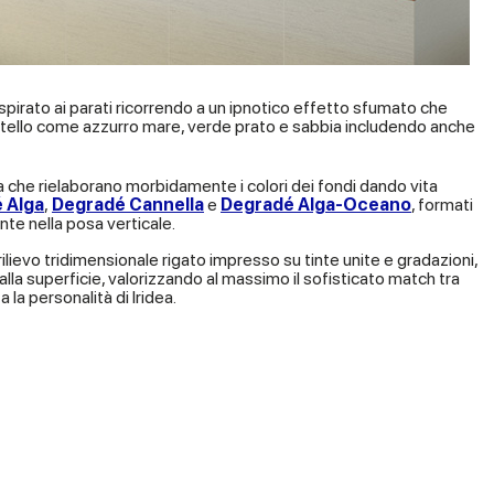
ispirato ai parati ricorrendo a un ipnotico effetto sfumato che
pastello come azzurro mare, verde prato e sabbia includendo anche
a che rielaborano morbidamente i colori dei fondi dando vita
 Alga
,
Degradé Cannella
e
Degradé Alga-Oceano
, formati
te nella posa verticale.
 rilievo tridimensionale rigato impresso su tinte unite e gradazioni,
alla superficie, valorizzando al massimo il sofisticato match tra
 la personalità di Iridea.