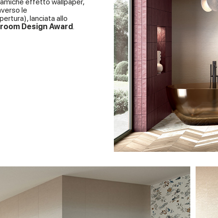
eramiche effetto wallpaper,
averso le
pertura), lanciata allo
hroom Design Award
.