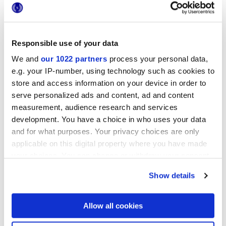
Responsible use of your data
We and
our 1022 partners
process your personal data,
e.g. your IP-number, using technology such as cookies to
store and access information on your device in order to
PHASE WHITE
PHASE ECRU
serve personalized ads and content, ad and content
measurement, audience research and services
development. You have a choice in who uses your data
and for what purposes. Your privacy choices are only
applicable on this digital property where you have made
your choices. You can change or withdraw your consent
any time from the Cookie Declaration or by clicking on
Show details
the Privacy trigger icon.
If you allow, we would also like to:
Allow all cookies
PHASE GREY
PHASE DARK
Collect information about your geographical
location which can be accurate to within several