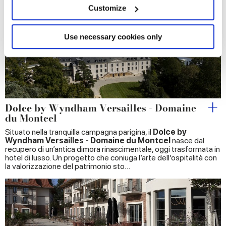
Progetti
meters
Customize
Identify your device by actively scanning it for
specific characteristics (fingerprinting)
Find out more about how your personal data is processed
Use necessary cookies only
and set your preferences in the
details section
.
We use cookies to personalise content and ads, to
provide social media features and to analyse our traffic.
We also share information about your use of our site with
Dolce by Wyndham Versailles - Domaine
our social media, advertising and analytics partners who
du Montcel
may combine it with other information that you’ve
Situato nella tranquilla campagna parigina, il
Dolce by
provided to them or that they’ve collected from your use
Wyndham Versailles - Domaine du Montcel
nasce dal
of their services.
recupero di un’antica dimora rinascimentale, oggi trasformata in
hotel di lusso. Un progetto che coniuga l’arte dell’ospitalità con
la valorizzazione del patrimonio sto…