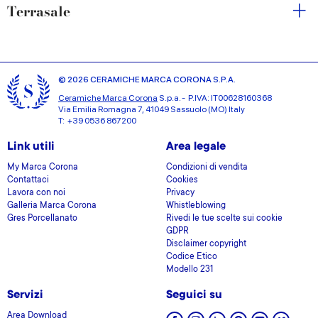
Terrasale
© 2026 CERAMICHE MARCA CORONA S.P.A.
Ceramiche Marca Corona
S.p.a. - P.IVA: IT00628160368
Via Emilia Romagna 7, 41049 Sassuolo (MO) Italy
T: +39 0536 867200
Link utili
Area legale
My Marca Corona
Condizioni di vendita
Contattaci
Cookies
Lavora con noi
Privacy
Galleria Marca Corona
Whistleblowing
Gres Porcellanato
Rivedi le tue scelte sui cookie
GDPR
Disclaimer copyright
Codice Etico
Modello 231
Servizi
Seguici su
Area Download