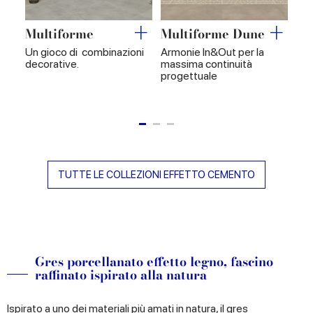
Multiforme
Multiforme Dune
Ph
Un gioco di combinazioni
Armonie In&Out per la
Str
decorative.
massima continuità
det
progettuale
sup
dal
TUTTE LE COLLEZIONI EFFETTO CEMENTO
Gres porcellanato effetto legno, fascino
raffinato ispirato alla natura
Ispirato a uno dei materiali più amati in natura, il gres