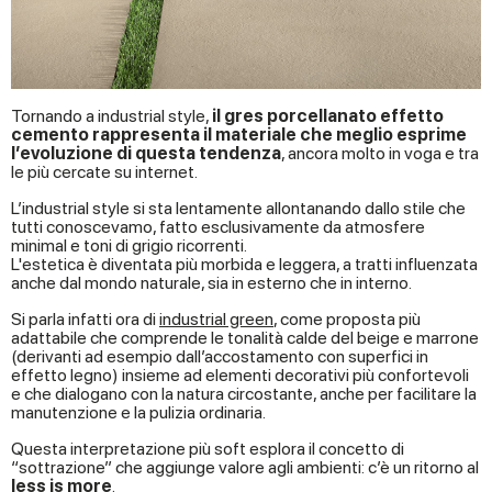
Tornando a industrial style,
il gres porcellanato effetto
cemento rappresenta il materiale che meglio esprime
l’evoluzione di questa tendenza
, ancora molto in voga e tra
le più cercate su internet.
L’industrial style si sta lentamente allontanando dallo stile che
tutti conoscevamo, fatto esclusivamente da atmosfere
minimal e toni di grigio ricorrenti.
L'estetica è diventata più morbida e leggera, a tratti influenzata
anche dal mondo naturale, sia in esterno che in interno.
Si parla infatti ora di
industrial green
, come proposta più
adattabile che comprende le tonalità calde del beige e marrone
(derivanti ad esempio dall’accostamento con superfici in
effetto legno) insieme ad elementi decorativi più confortevoli
e che dialogano con la natura circostante, anche per facilitare la
manutenzione e la pulizia ordinaria.
Questa interpretazione più soft esplora il concetto di
“sottrazione” che aggiunge valore agli ambienti: c’è un ritorno al
less is more
.