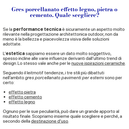
Gres porcellanato effetto legno, pietra o
cemento. Quale scegliere?
Se la
performance tecnica
è sicuramente un aspetto molto
rilevante nella progettazione architettonica outdoor, non da
meno è la bellezza e piacevolezza visiva delle soluzioni
adottate.
L’
estetica
sappiamo essere un dato molto soggettivo,
spesso incline alle varie influenze derivanti dall’ultimo trend di
design. Lo stesso vale anche per le
nuove ispirazioni ceramiche
.
Seguendo il leitmotif tendenze, i tre stili più dibattuti
nell’ambito
gres porcellanato pavimenti per esterni
sono per
certo:
effetto pietra
effetto cemento
effetto legno
Ognuno per le sue peculiarità, può dare un grande apporto al
risultato finale. Scopriamo insieme quale scegliere e perché, a
secondo della
destinazione d’uso
.