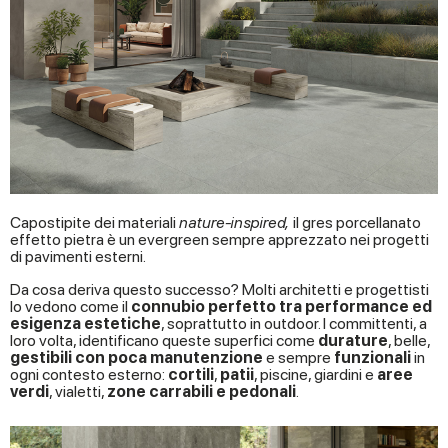
Capostipite dei materiali
nature-inspired,
il gres porcellanato
effetto pietra è un evergreen sempre apprezzato nei progetti
di pavimenti esterni.
Da cosa deriva questo successo? Molti architetti e progettisti
lo vedono come il
connubio perfetto tra performance ed
esigenza estetiche
, soprattutto in outdoor. I committenti, a
loro volta, identificano queste superfici come
durature
, belle,
gestibili con poca manutenzione
e sempre
funzionali
in
ogni contesto esterno:
cortili
,
patii
, piscine, giardini e
aree
verdi
, vialetti,
zone carrabili e pedonali
.