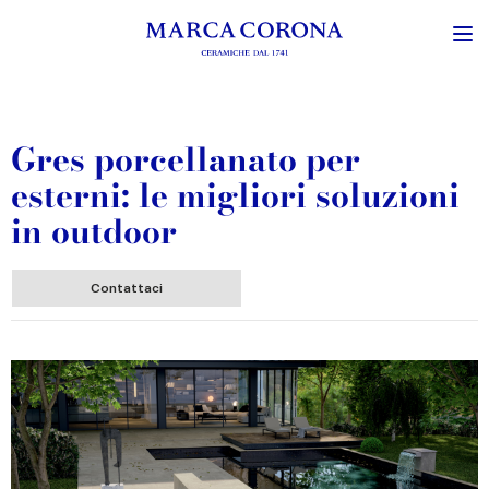
Gres porcellanato per
esterni: le migliori soluzioni
in outdoor
Contattaci