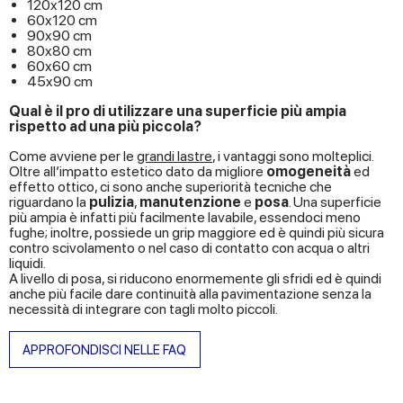
120x120 cm
60x120 cm
90x90 cm
80x80 cm
60x60 cm
45x90 cm
Qual è il pro di utilizzare una superficie più ampia
rispetto ad una più piccola?
Come avviene per le
grandi lastre
, i vantaggi sono molteplici.
Oltre all’impatto estetico dato da migliore
omogeneità
ed
effetto ottico, ci sono anche superiorità tecniche che
riguardano la
pulizia
,
manutenzione
e
posa
. Una superficie
più ampia è infatti più facilmente lavabile, essendoci meno
fughe; inoltre, possiede un grip maggiore ed è quindi più sicura
contro scivolamento o nel caso di contatto con acqua o altri
liquidi.
A livello di posa, si riducono enormemente gli sfridi ed è quindi
anche più facile dare continuità alla pavimentazione senza la
necessità di integrare con tagli molto piccoli.
APPROFONDISCI NELLE FAQ