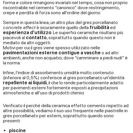
forma e colore rimangono invariati nel tempo, cosa non proprio
riscontrabile nel cemento “canonico” dove restringimento,
crepe e perdita di forza sono all’ordine del giorno.
Sempre in questa linea, un altro plus del gres porcellanato
concrete effect
è sicuramente quello della
fruibilità
ed
esperienza d’utilizzo
. Le superfici ceramiche risultano più
piacevoli al
contatto
, soprattutto quando questo non è
mediato da altri oggetti.
Motivi per cui il gres viene spesso utilizzato nelle
pavimentazioni esterne contigue a vasche
o ad altri
ambienti, anche non acquatici, dove “camminare a piedi nudi” è
la norma.
Infine, l’indice di assorbimento umidità molto contenuto
(inferiore al 0,5%) conferisce al gres porcellanato un’identità
repellente ai liquidi
, il che lo rende particolarmente adatto
per pavimenti esterni fortemente esposti a precipitazioni
atmosferiche e all’uso di prodotti chimici.
Verificato il perché della ceramica effetto cemento rispetto ad
altre possibilità, vediamo il suo uso frequente nelle piastrelle in
gres porcellanato per esterni, soprattutto quando sono
presenti:
piscine