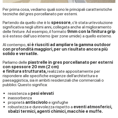
Per prima cosa, vediamo quali sono le principali caratteristiche
tecniche del gres porcellanato per esterni.
Partendo da quello che è lo
spessore
, c’è stata un’evoluzione
significativa negli ultimi anni, collegata anche al miglioramento
delle finiture. Ad esempio, il formato
9mm con la finitura grip
si è esteso dall’uso interno (per zone umide) a quello esterno.
Al contempo,
si è riusciti ad ampliare la gamma outdoor
con profondità maggiori, per un risultato ancora più
solido e versatile.
Parliamo delle
piastrelle in gres porcellanato per esterni
con spessore 20 mm (2 cm)
e finitura strutturata,
realizzate appositamente per
rispondere alle specifiche esigenze dell’architettura e
paesaggistica, sia in ambiti residenziali che commerciali o
pubblici. Questo significa:
resistenza a
pesi elevati
inassorbenza
proprietà
antiscivolo
e ignifughe
robustezza e durevolezza rispetto a
eventi atmosferici,
sbalzi termici, agenti chimici, macchie e muffe.