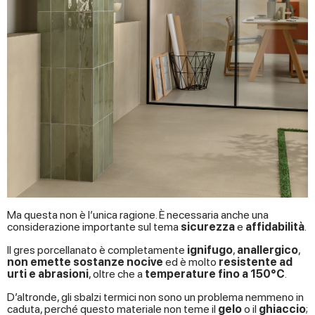
of their services.
Ma questa non è l’unica ragione. È necessaria anche una
considerazione importante sul tema
sicurezza
e
affidabilità
.
Il gres porcellanato è completamente
ignifugo
,
anallergico
,
non emette sostanze nocive
ed è molto
resistente ad
urti e abrasioni
, oltre che a
temperature fino a 150°C
.
D’altronde, gli sbalzi termici non sono un problema nemmeno in
caduta, perché questo materiale non teme il
gelo
o il
ghiaccio
;