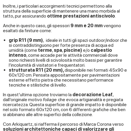
Inoltre, i particolari accorgimenti tecnici permettono alla
struttura della superficie di mantenere una mano morbida al
tatto, pur assicurando
ottime prestazioni antiscivolo
.
Anche in questo caso, gli spessori
9 mm e 20 mm
vengono
esaltati da finiture come:
grip R11 (9 mm)
, ideale in tutti gli spazi outdoor/indoor che
si contraddistinguono per forte presenza di acqua ed
umidità (come
terme
,
spa
,
piscine)
e/o
calpestio
intenso
, come accade per le attività commerciali dove
sono richiesti livelli di scivolosità molto bassi per garantire
l’incolumità di visitatori e frequentatori.
strutturata R11 (20 mm),
disponibile nei formati 45x90 e
60x120 cm. Pensata appositamente per pavimentazioni
esterne effetto pietra che necessitano performance
tecniche e stilistiche di livello.
In quest’ultima opzione troviamo la
decorazione Leaf
,
dall’originale motivo
foliage
che evoca artigianalità e pregiata
ricercatezza. Questa superficie di grande impatto è disponibile
nel solo formato 60x120 cm, con 6 differenti grafiche che ben
si abbinano alle altre superfici della collezione.
Con Arkiquartz, si riafferma il percorso di Marca Corona verso
soluzioni architettoniche capaci di valorizzare gli