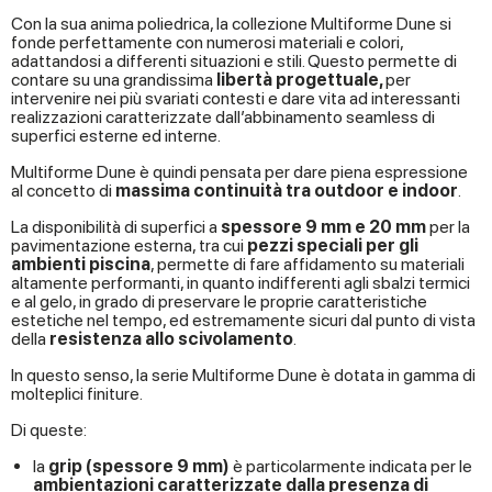
Con la sua anima poliedrica, la collezione Multiforme Dune si
fonde perfettamente con numerosi materiali e colori,
adattandosi a differenti situazioni e stili. Questo permette di
contare su una grandissima
libertà progettuale,
per
intervenire nei più svariati contesti e dare vita ad interessanti
realizzazioni caratterizzate dall’abbinamento seamless di
superfici esterne ed interne.
Multiforme Dune è quindi pensata per dare piena espressione
al concetto di
massima continuità tra outdoor e indoor
.
La disponibilità di superfici a
spessore 9 mm e 20 mm
per la
pavimentazione esterna, tra cui
pezzi speciali per gli
ambienti piscina
, permette di fare affidamento su materiali
altamente performanti, in quanto indifferenti agli sbalzi termici
e al gelo, in grado di preservare le proprie caratteristiche
estetiche nel tempo, ed estremamente sicuri dal punto di vista
della
resistenza allo scivolamento
.
In questo senso, la serie Multiforme Dune è dotata in gamma di
molteplici finiture.
Di queste:
la
grip (spessore 9 mm)
è particolarmente indicata per le
ambientazioni caratterizzate dalla presenza di