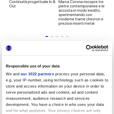
Continuità progettuale In &
Marca Corona riscopre tre
Arm
Out
pietre contemporanee e le
mas
accosta in modo inedito,
pro
sperimentando con
moderne trame chevron e
preziosi inserti metal
TUTTE LE COLLEZIONI EFFETTO PIETRA
Responsible use of your data
We and
our 1022 partners
process your personal data,
e.g. your IP-number, using technology such as cookies to
Gres porcellanato effetto cemento. Lo
store and access information on your device in order to
standard mai scontato
serve personalized ads and content, ad and content
measurement, audience research and services
development. You have a choice in who uses your data
and for what purposes. Your privacy choices are only