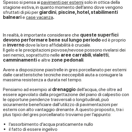
Spesso si pensa ai
pavimenti per esterni
solo in ottica della
stagione estiva, in quanto momento dell’anno dove vengono
sfruttati di più per
giardini
,
piscine, hotel, stabilimenti
balneari
e
case vacanza
.
In realtà, è importante considerare che
queste superfici
devono performare bene sul lungo periodo
ed è proprio
in
inverno
dove la loro affidabilità è cruciale.
Il gelo e le precipitazioni piovose/nevose possono rivelarsi dei
seri nemici, soprattutto nelle
aree carrabili
,
vialetti
,
camminamenti
e altre
zone pedonali
.
Avere a disposizione piastrelle in gres porcellanato per esterni
dalle caratteristiche tecniche ineccepibili aiuta a coniugare la
massima resistenza a durata nel tempo.
Pensiamo ad esempio al
drenaggio
dell’acqua, che oltre ad
essere agevolato dalla progettazione del piano di calpestio con
le opportune pendenze trasversali o longitudinali, può
sicuramente beneficiare dall’utilizzo di pavimentazioni per
esterni con alto vantaggio drenante. A questo proposito, tra i
plus tipici del gres porcellanato troviamo per l’appunto:
l’assorbimento d’acqua praticamente nullo
il fatto di essere ingelivo