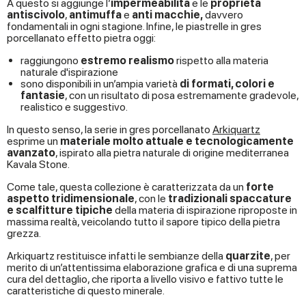
A questo si aggiunge l’
impermeabilità
e le
proprietà
antiscivolo
,
antimuffa
e
anti macchie,
davvero
fondamentali in ogni stagione. Infine, le piastrelle in gres
porcellanato effetto pietra oggi:
raggiungono
estremo realismo
rispetto alla materia
naturale d'ispirazione
sono disponibili in un’ampia varietà
di formati, colori e
fantasie
, con un risultato di posa estremamente gradevole,
realistico e suggestivo.
In questo senso, la serie in gres porcellanato
Arkiquartz
esprime un
materiale molto attuale e tecnologicamente
avanzato
, ispirato alla pietra naturale di origine mediterranea
Kavala Stone.
Come tale, questa collezione è caratterizzata da un
forte
aspetto tridimensionale
, con le
tradizionali spaccature
e scalfitture tipiche
della materia di ispirazione riproposte in
massima realtà, veicolando tutto il sapore tipico della pietra
grezza.
Arkiquartz restituisce infatti le sembianze della
quarzite
, per
merito di un’attentissima elaborazione grafica e di una suprema ​​
cura del dettaglio, che riporta a livello visivo e fattivo tutte le
caratteristiche di questo minerale.