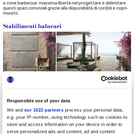
e zone barbecue: massima libertà nel progettare e delimitare
questi spazi conviviali grazie alla disponibilità di cordoli e copri-
muretti.
Stabilimenti balneari
Estate..e il pensiero corre subito al sole, al mare e alla spiaggia.
Nel contesto marittimo, dove la forza degli agenti atmosferici
Responsible use of your data
si esprime appieno, HiThick è comunque protagonista:
resistenti a sale, graffi superficiali e umidità, le superfici
We and
our 1022 partners
process your personal data,
spessorate restano inalterate e sicure nel tempo, donando a
stabilimenti balneari e spiaggette private uno stile moderno e
e.g. your IP-number, using technology such as cookies to
ricercato.
store and access information on your device in order to
serve personalized ads and content, ad and content