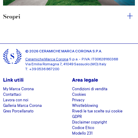
Scopri
© 2026 CERAMICHE MARCA CORONA S.P.A.
Ceramiche Marca Corona
S.p.a. - P.IVA: IT00628160368
Via Emilia Romagna 7, 41049 Sassuolo (MO) Italy
T: +39 0536 867200
Link utili
Area legale
My Marca Corona
Condizioni di vendita
Contattaci
Cookies
Lavora con noi
Privacy
Galleria Marca Corona
Whistleblowing
Gres Porcellanato
Rivedi le tue scelte sui cookie
GDPR
Disclaimer copyright
Codice Etico
Modello 231