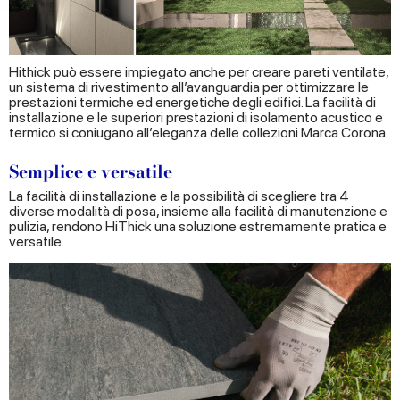
our social media, advertising and analytics partners who
may combine it with other information that you’ve
provided to them or that they’ve collected from your use
Hithick può essere impiegato anche per creare pareti ventilate,
of their services.
un sistema di rivestimento all’avanguardia per ottimizzare le
prestazioni termiche ed energetiche degli edifici. La facilità di
installazione e le superiori prestazioni di isolamento acustico e
termico si coniugano all’eleganza delle collezioni Marca Corona.
Semplice e versatile
La facilità di installazione e la possibilità di scegliere tra 4
diverse modalità di posa, insieme alla facilità di manutenzione e
pulizia, rendono HiThick una soluzione estremamente pratica e
versatile.