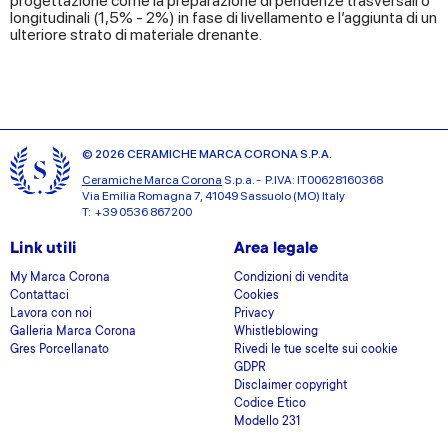
progettazione come la preparazione di pendenze trasversali o
longitudinali (1,5% - 2%) in fase di livellamento e l’aggiunta di un
ulteriore strato di materiale drenante.
© 2026 CERAMICHE MARCA CORONA S.P.A.
Ceramiche Marca Corona
S.p.a. - P.IVA: IT00628160368
Via Emilia Romagna 7, 41049 Sassuolo (MO) Italy
T: +39 0536 867200
Link utili
Area legale
My Marca Corona
Condizioni di vendita
Contattaci
Cookies
Lavora con noi
Privacy
Galleria Marca Corona
Whistleblowing
Gres Porcellanato
Rivedi le tue scelte sui cookie
GDPR
Disclaimer copyright
Codice Etico
Modello 231