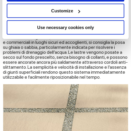
Collect information about your geographical
C GHIAIA 5/6 CM
location which can be accurate to within several
D SCHLUTER® BATA-RT
meters
Customize
E EVENTUALE GEOTESSUTO
Identify your device by actively scanning it for
F IMPASTO DI GHIAIA AL BORDO
specific characteristics (fingerprinting)
Find out more about how your personal data is processed
Use necessary cookies only
Posa su ghiaia o sabbia
and set your preferences in the
details section
.
Per trasformare giardini, zone barbecue ed esterni residenziali
e commerciali in luoghi sicuri ed accoglienti, si consiglia la posa
su ghiaia o sabbia, particolarmente indicata per risolvere i
We use cookies to personalise content and ads, to
problemi di drenaggio dell’acqua. Le lastre vengono posate a
provide social media features and to analyse our traffic.
secco sul fondo prescelto, senza bisogno di collanti, e possono
We also share information about your use of our site with
essere ancorate ancora più saldamente attraverso cordoli anti-
slittamento. La semplicità e velocità di installazione e l’assenza
our social media, advertising and analytics partners who
di giunti superficiali rendono questo sistema immediatamente
may combine it with other information that you’ve
utilizzabile e facilmente riposizionabile nel tempo.
provided to them or that they’ve collected from your use
of their services.