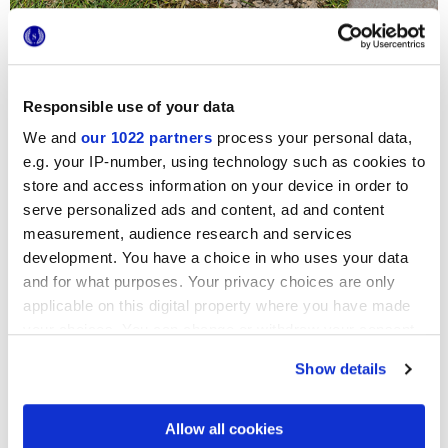
Responsible use of your data
We and
our 1022 partners
process your personal data,
e.g. your IP-number, using technology such as cookies to
store and access information on your device in order to
serve personalized ads and content, ad and content
measurement, audience research and services
development. You have a choice in who uses your data
and for what purposes. Your privacy choices are only
applicable on this digital property where you have made
your choices. You can change or withdraw your consent
any time from the Cookie Declaration or by clicking on
Show details
the Privacy trigger icon.
Passi giapponesi
A HITHICK
If you allow, we would also like to:
Allow all cookies
B MANTO ERBOSO