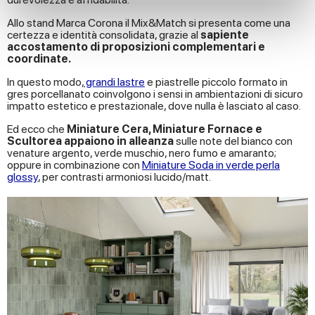
We use cookies to personalise content and ads, to
Allo stand Marca Corona il Mix&Match si presenta come una
certezza e identità consolidata, grazie al
sapiente
provide social media features and to analyse our traffic.
accostamento di proposizioni complementari e
We also share information about your use of our site with
coordinate.
our social media, advertising and analytics partners who
In questo modo,
grandi lastre
e piastrelle piccolo formato in
may combine it with other information that you’ve
gres porcellanato coinvolgono i sensi in ambientazioni di sicuro
provided to them or that they’ve collected from your use
impatto estetico e prestazionale, dove nulla è lasciato al caso.
of their services.
Ed ecco che
Miniature Cera, Miniature Fornace e
Scultorea appaiono in alleanza
sulle note del bianco con
venature argento, verde muschio, nero fumo e amaranto;
oppure in combinazione con
Miniature Soda in verde perla
glossy
, per contrasti armoniosi lucido/matt.