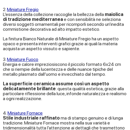
2.
Miniature Fregio
L’essenza della collezione raccoglie la bellezza della
maiolica
di tradizione mediterranea
e con sensibilità ne seleziona
diversi soggetti ornamentali per ricomporli secondo un’inedita
commistione decorativa ad alto impatto estetico.
La finitura Bianco Naturale di Miniature Fregio ha un aspetto
opaco e presenta interventi grafici grazie ai quali la materia
acquista un aspetto vissuto e sapiente.
3.
Miniature Fuoco
Energia e calore impreziosiscono il piccolo formato 6x24 cm
che si riempie della lucentezza e delle nuance tipiche del
metallo plasmato dall’uomo e invecchiato dal tempo.
La superficie ceramica assume così un aspetto
delicatamente brillante
: questa qualità estetica, grazie alla
particolare riflessione della luce, infonde naturalezza e realismo
a ogni realizzazione.
4.
Miniature Fornace
Stile industriale raffinato
ma di stampo genuino e di lunga
tradizione. Miniature Fornace mostra nella sua varietà e
tridimensionalità tutta l’attenzione ai dettagli che trasmettono