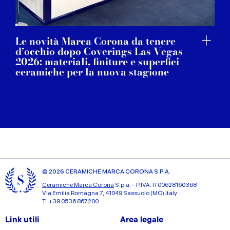
Le novità Marca Corona da tenere
d’occhio dopo Coverings Las Vegas
2026: materiali, finiture e superfici
ceramiche per la nuova stagione
© 2026 CERAMICHE MARCA CORONA S.P.A.
Ceramiche Marca Corona
S.p.a. - P.IVA: IT00628160368
Via Emilia Romagna 7, 41049 Sassuolo (MO) Italy
T: +39 0536 867200
Link utili
Area legale