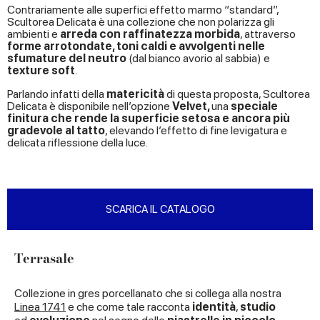
Contrariamente alle superfici effetto marmo “standard”,
Scultorea Delicata è una collezione che non polarizza gli
ambienti e
arreda con
raffinatezza morbida
, attraverso
forme arrotondate, toni caldi e avvolgenti nelle
sfumature del neutro
(dal bianco avorio al sabbia) e
texture soft
.
Parlando infatti della
matericità
di questa proposta, Scultorea
Delicata è disponibile nell’opzione
Velvet,
una
speciale
finitura che rende la superficie setosa e ancora più
gradevole al tatto
, elevando l’effetto di fine levigatura e
delicata riflessione della luce.
SCARICA IL CATALOGO
Terrasale
Collezione in gres porcellanato che si collega alla nostra
Linea 1741
e che come tale racconta
identità
,
studio