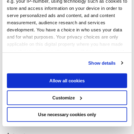
e.g. your IP-number, using technology such as cookies to
store and access information on your device in order to
serve personalized ads and content, ad and content
measurement, audience research and services
development. You have a choice in who uses your data
and for what purposes. Your privacy choices are only
applicable on this digital property where you have made
your choices. You can change or withdraw your consent
any time from the Cookie Declaration or by clicking on
Show details
the Privacy trigger icon.
If you allow, we would also like to:
Allow all cookies
Collect information about your geographical
location which can be accurate to within several
meters
Customize
Identify your device by actively scanning it for
specific characteristics (fingerprinting)
Find out more about how your personal data is processed
Use necessary cookies only
and set your preferences in the
details section
.