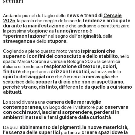
scenari
Andando più nel dettaglio delle
news e trend di
Cersaie
2025
,
la parola che meglio definisce le
tendenze anticipate
durante la manifestazione
e che andranno a caratterizzare
la prossima
stagione autunno/inverno
è
“
sperimentazione
” nel segno dell
’originalità
, della
stravaganza
e dello
stupore
.
Cogliendo a pieno questo moto verso
ispirazioni che
superano i confini del conosciuto e dello stabilito
, nello
spazio Marca Corona a Cersaie Bologna 2025 la ceramica
italiana si fonde con l’
esplorazione di texture, colori,
finiture
che portano a
orizzonti esotici
, valorizzando lo
spirito del viaggiatore
che è in noi e la
meraviglia
che
scaturisce dalla
scoperta di ciò che non ci aspettiamo,
perché strano, distinto, differente da quello a cui siamo
abituati
.
Lo stand diventa una
camera delle meraviglie
contemporanea,
un luogo dove il visitatore può
osservare
con occhi nuovi, lasciarsi sorprendere, perdersi in
ambienti inattesi e farsi guidare dalla curiosità
.
Da qui, l’
abbinamento dei pigmenti, le nuove matericità,
l’essenza delle superfici
portano a
creare spazi dove la