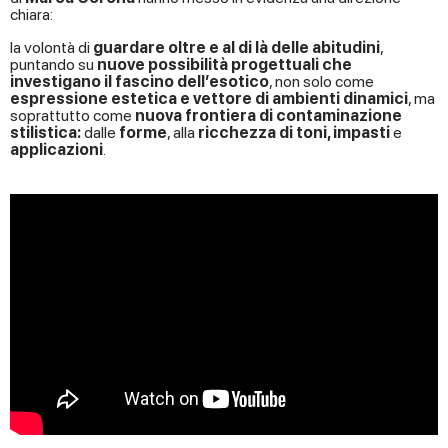
chiara:
la volontà di
guardare oltre e al di là delle abitudini
,
puntando su
nuove possibilità progettuali che
investigano il fascino dell’esotico
, non solo come
espressione estetica e vettore di ambienti dinamici
, ma
soprattutto come
nuova frontiera di contaminazione
stilistica:
dalle
forme
, alla
ricchezza di toni, impasti
e
applicazioni
.