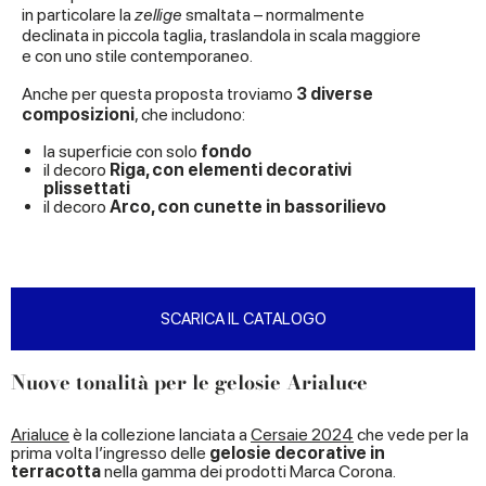
in particolare la
zellige
smaltata – normalmente
declinata in piccola taglia, traslandola in scala maggiore
e con uno stile contemporaneo.
Anche per questa proposta troviamo
3 diverse
composizioni
, che includono:
la superficie con solo
fondo
il decoro
Riga, con elementi decorativi
plissettati
il decoro
Arco, con cunette in bassorilievo
SCARICA IL CATALOGO
Nuove tonalità per le gelosie Arialuce
Arialuce
è la collezione lanciata a
Cersaie 2024
che vede per la
prima volta l’ingresso delle
gelosie decorative in
terracotta
nella gamma dei prodotti Marca Corona.