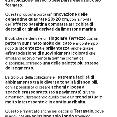
ed
evoluzione
nel segno delle
piastrelle in piccolo
formato
.
Questa proposta porta un
’innovazione delle
cementine quadrate 20x20 cm,
con la novità
dell
’effetto
basaltina compatta arricchita di
dettagli originali derivati da limestone marina
.
Il look che ne deriva è un
singolare
Terrazzo
con un
pattern puntinato molto delicato
e al contempo
ricco di
lucentezza
e
brillantezza
, anche grazie
all
’introduzione di nuovi pigmenti colorati
che
ampliano notevolmente la gamma cromatica
disponibile, offrendo
una delle palette più estese
del segmento
.
L’altro plus della collezione è l’
estrema facilità di
abbinamento tra le diverse tonalità disponibili
,
con la possibilità di creare
schemi di posa a
scacchiera (soprattutto a pavimento)
di varie
dimensioni
,
riprendendo quello che è un
trend attuale
molto interessante e in continua ribalta.
Questo è rimarcato anche nei decori di
Terrasale
, dove
in aggiunta alla
soluzione solo fondo
troviamo: