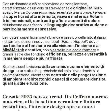
Con un rimando a ciò che proviene da zone lontane,
caratterizzato da un velo di stravaganza e
originalità
, nello
spazio Marca Corona ecco rappresentata una
wunderkammer
di
superfici ad alta intensità, visiva e materica
.
Volumi
tridimensionali,
contrasti grafici
e
accenti di colore
definiscono quest’anno un
linguaggio decorativo audace e
particolarmente espressivo
.
Le nostre superfici in pasta bianca e
gres porcellanato
italiano
richiamano quindi il nuovo concept
“Exotic Appeal”,
dove
particolare attenzione va alla visione d’insieme e al
Mix&Match
creativo,
con
piastrelle in piccolo formato
e
grandi lastre
che fondono
efficienza, bellezza e versatilità
in maniera sempre più raffinata
.
Si amplia così la visione della
ceramica come elemento di
design e arredo
che prescinde dal solo “rivestimento” e
pavimentazione, diventando
centrale nella progettazione
di ambienti architettonici capaci di coniugare
i
dentità,
qualità, stile e funzione.
Cersaie 2025 news e trend. Dall’effetto marmo
materico, alla basaltina ceramica e finitura
cristallina, l’interior design apre a nuovi