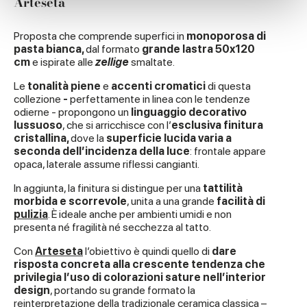
Arteseta
We use cookies to personalise content and ads, to
provide social media features and to analyse our traffic.
We also share information about your use of our site with
Proposta che comprende superfici in
monoporosa di
pasta bianca,
dal formato
grande lastra 50x120
our social media, advertising and analytics partners who
cm
e ispirate alle
zellige
smaltate.
may combine it with other information that you’ve
provided to them or that they’ve collected from your use
Le
tonalità piene
e
accenti cromatici
di questa
collezione
-
perfettamente in linea con le tendenze
of their services.
odierne - propongono un
linguaggio decorativo
lussuoso
, che si arricchisce con l’
esclusiva finitura
cristallina,
dove la
superficie lucida varia a
seconda dell’incidenza della luce
: frontale appare
opaca, laterale assume riflessi cangianti.
In aggiunta, la finitura si distingue per una
tattilità
morbida e scorrevole
, unita a una grande
facilità di
pulizia
. È ideale anche per ambienti umidi e non
presenta né fragilità né secchezza al tatto.
Con
Arteseta
l’obiettivo è quindi quello di
dare
risposta concreta alla crescente tendenza che
privilegia l’uso di colorazioni sature nell’interior
design
, portando su grande formato la
reinterpretazione della tradizionale ceramica classica –