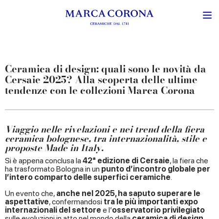
Ceramica di design: quali sono le novità da
Cersaie 2025? Alla scoperta delle ultime
tendenze con le collezioni Marca Corona
Viaggio nelle rivelazioni e nei trend della fiera
ceramica bolognese, tra internazionalità, stile e
proposte Made in Italy.
Si è appena conclusa la
42ª edizione di Cersaie
, la fiera che
ha trasformato Bologna in un
punto d’incontro globale per
l’intero comparto delle superfici ceramiche
.
Un evento che,
anche nel 2025, ha saputo superare le
aspettative
, confermandosi
tra le più importanti expo
internazionali del settore
e l’
osservatorio privilegiato
sulle evoluzioni in atto nel mondo della
ceramica di design