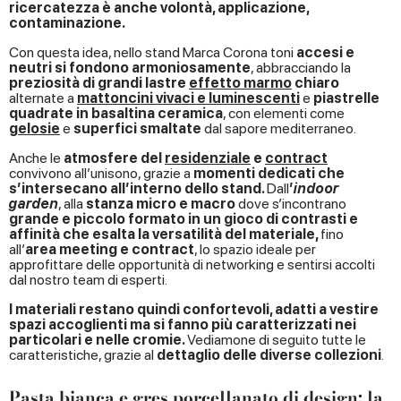
ricercatezza è anche volontà, applicazione,
contaminazione.
Con questa idea, nello stand Marca Corona toni
accesi e
neutri si fondono armoniosamente
, abbracciando la
preziosità di grandi lastre
effetto marmo
chiaro
alternate a
mattoncini vivaci e luminescenti
e
piastrelle
quadrate in basaltina ceramica
, con elementi come
gelosie
e
superfici smaltate
dal sapore mediterraneo.
Anche le
atmosfere del
residenziale
e
contract
convivono all’unisono, grazie a
momenti dedicati che
s’intersecano all’interno dello stand.
Dall
’
indoor
garden
, alla
stanza micro e macro
dove s’incontrano
grande e piccolo formato in un gioco di contrasti e
affinità che esalta la versatilità del materiale,
fino
all’
area meeting e contract
, lo spazio ideale per
approfittare delle opportunità di networking e sentirsi accolti
dal nostro team di esperti.
I materiali restano quindi confortevoli, adatti a vestire
spazi accoglienti ma si fanno più caratterizzati nei
particolari e nelle cromie.
Vediamone di seguito tutte le
caratteristiche, grazie al
dettaglio delle diverse collezioni
.
Pasta bianca e gres porcellanato di design: la