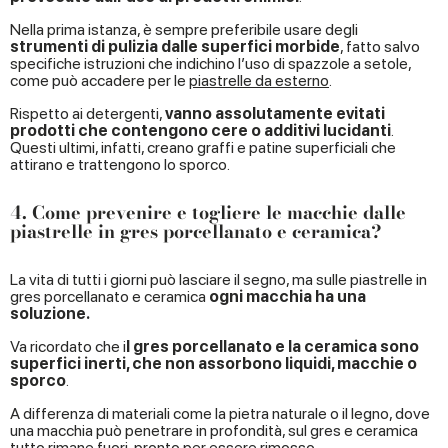
Nella prima istanza, è sempre preferibile usare degli
strumenti di pulizia dalle superfici morbide
, fatto salvo
specifiche istruzioni che indichino l’uso di spazzole a setole,
come può accadere per le
piastrelle da esterno
.
Rispetto ai detergenti,
vanno assolutamente evitati
prodotti che contengono cere o additivi lucidanti
.
Questi ultimi, infatti, creano graffi e patine superficiali che
attirano e trattengono lo sporco.
4. Come prevenire e togliere le macchie dalle
piastrelle in gres porcellanato e ceramica?
La vita di tutti i giorni può lasciare il segno, ma sulle piastrelle in
gres porcellanato e ceramica
ogni macchia ha una
soluzione.
Va ricordato che i
l gres porcellanato e la ceramica sono
superfici inerti, che non assorbono liquidi, macchie o
sporco
.
A differenza di materiali come la pietra naturale o il legno, dove
una macchia può penetrare in profondità, sul gres e ceramica
tutto rimane fuori, pronto per essere rimosso.