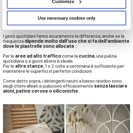
meters
Customize
ecologica ed economica
.
Identify your device by actively scanning it for
specific characteristics (fingerprinting)
2. Con quale frequenza devo pulire il gres
Find out more about how your personal data is processed
Use necessary cookies only
porcellanato e la ceramica?
and set your preferences in the
details section
.
I gesti quotidiani fanno sicuramente la differenza, anche se la
We use cookies to personalise content and ads, to
frequenza
dipende molto dall’uso che si fa dell’ambiente
provide social media features and to analyse our traffic.
dove le piastrelle sono allocate
.
We also share information about your use of our site with
Per le
aree ad alto traffico
come la
cucina
, una pulizia
our social media, advertising and analytics partners who
quotidiana o a giorni alterni è ideale.
Per le
altre stanze
, 1 o 2 volte a settimana è sufficiente per
may combine it with other information that you’ve
mantenere le superfici in perfette condizioni.
provided to them or that they’ve collected from your use
Come detto sopra, i detergenti neutri a basso residuo sono
of their services.
degli ottimi alleati e puliscono efficacemente
senza lasciare
aloni, patine cerose o siliconiche
.