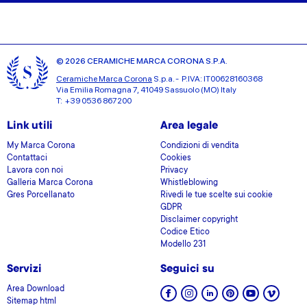
© 2026 CERAMICHE MARCA CORONA S.P.A.
Ceramiche Marca Corona
S.p.a. - P.IVA: IT00628160368
Via Emilia Romagna 7, 41049 Sassuolo (MO) Italy
T: +39 0536 867200
Link utili
Area legale
My Marca Corona
Condizioni di vendita
Contattaci
Cookies
Lavora con noi
Privacy
Galleria Marca Corona
Whistleblowing
Gres Porcellanato
Rivedi le tue scelte sui cookie
GDPR
Disclaimer copyright
Codice Etico
Modello 231
Servizi
Seguici su
Area Download
Sitemap html