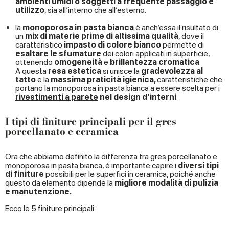
ambienti umidi o soggetti a frequente passaggio e
utilizzo
, sia all’interno che all’esterno.
la
monoporosa in pasta bianca
è anch’essa il risultato di
un
mix di materie prime di altissima qualità
, dove il
caratteristico
impasto di colore bianco
permette di
esaltare le sfumature
dei colori applicati in superficie,
ottenendo
omogeneità
e
brillantezza cromatica
.
A questa
resa estetica
si unisce la
gradevolezza al
tatto
e la
massima praticità igienica,
caratteristiche che
portano la monoporosa in pasta bianca a essere scelta per i
rivestimenti a parete
nel design d’interni
.
I tipi di finiture principali per il gres
porcellanato e ceramica
Ora che abbiamo definito la differenza tra gres porcellanato e
monoporosa in pasta bianca, è importante capire i
diversi tipi
di finiture
possibili per le superfici in ceramica, poiché anche
questo da elemento dipende la
migliore modalità di pulizia
e manutenzione.
Ecco le 5 finiture principali: