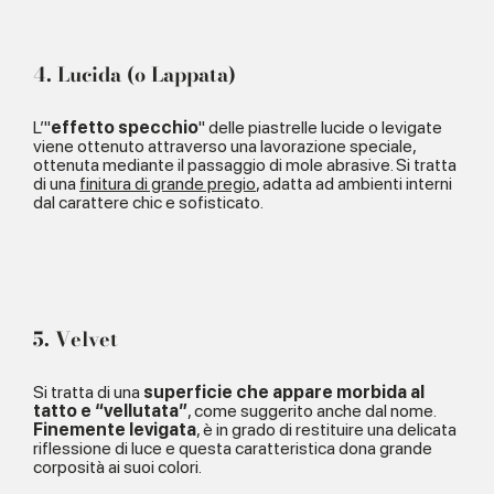
4. Lucida (o Lappata)
L’"
effetto specchio
" delle piastrelle lucide o levigate
viene ottenuto attraverso una lavorazione speciale,
ottenuta mediante il passaggio di mole abrasive. Si tratta
di una
finitura di grande pregio
, adatta ad ambienti interni
dal carattere chic e sofisticato.
5. Velvet
Si tratta di una
superficie che appare morbida al
tatto e “vellutata”
, come suggerito anche dal nome.
Finemente levigata
, è in grado di restituire una delicata
riflessione di luce e questa caratteristica dona grande
corposità ai suoi colori.