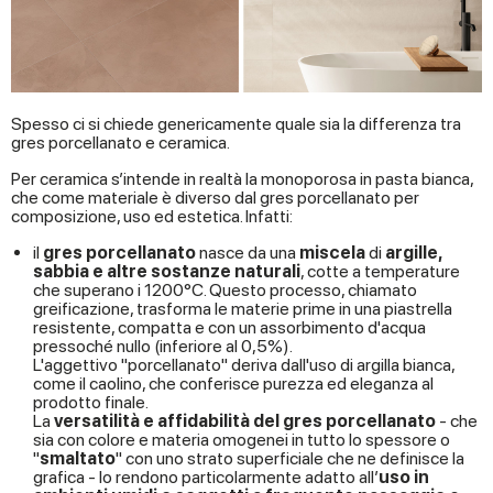
Spesso ci si chiede genericamente quale sia la differenza tra
gres porcellanato e ceramica.
Per ceramica s’intende in realtà la monoporosa in pasta bianca,
che come materiale è diverso dal gres porcellanato per
composizione, uso ed estetica. Infatti:
il
gres porcellanato
nasce da una
miscela
di
argille,
sabbia e altre sostanze naturali
, cotte a temperature
che superano i 1200°C. Questo processo, chiamato
greificazione, trasforma le materie prime in una piastrella
resistente, compatta e con un assorbimento d'acqua
pressoché nullo (inferiore al 0,5%).
L'aggettivo "porcellanato" deriva dall'uso di argilla bianca,
come il caolino, che conferisce purezza ed eleganza al
prodotto finale.
La
versatilità e affidabilità del gres porcellanato
- che
sia con colore e materia omogenei in tutto lo spessore o
"
smaltato
" con uno strato superficiale che ne definisce la
grafica - lo rendono particolarmente adatto all’
uso in