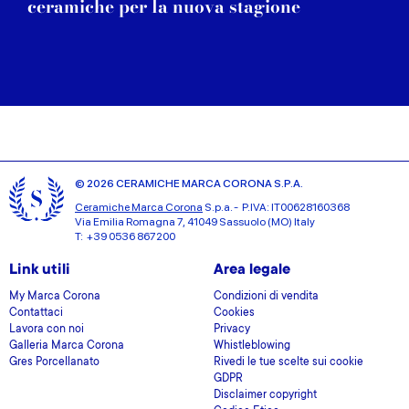
ceramiche per la nuova stagione
© 2026 CERAMICHE MARCA CORONA S.P.A.
Ceramiche Marca Corona
S.p.a. - P.IVA: IT00628160368
Via Emilia Romagna 7, 41049 Sassuolo (MO) Italy
T: +39 0536 867200
Link utili
Area legale
My Marca Corona
Condizioni di vendita
Contattaci
Cookies
Lavora con noi
Privacy
Galleria Marca Corona
Whistleblowing
Gres Porcellanato
Rivedi le tue scelte sui cookie
GDPR
Disclaimer copyright