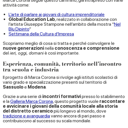
Marca Corona segue questo cammino, già intrapreso con varie
attività come:
L’arte di parlare ai giovani di cultura imprenditoriale
Global Education Lab
, realizzato in collaborazione con
l’artista Giuseppe Stampone nell’ambito della mostra “
Nel
Blu Dipinto
”
Settimana della Cultura d’Impresa
Scopriamo meglio di cosa si tratta e perché coinvolgere le
nuove generazioni
nella
conoscenza e comprensione
del
ieri, oggi, domani
è così importante.
Esperienza, comunità, territorio nell’incontro
tra scuola e industria
Il progetto di Marca Corona si rivolge agli istituti scolastici di
vario grado e specializzazione presenti sul territorio di
Sassuolo
e
Modena
.
Grazie a una serie di
incontri formativi
presso lo stabilimento
e la
Galleria Marca Corona
, questo progetto vuole
raccontare
e avvicinare i giovani della comunità locale alla storia
del distretto ceramico
più longevo al mondo, dove
tradizione e avanguardia
vanno ancora di pari passo e
contribuiscono al successo su scala mondiale.