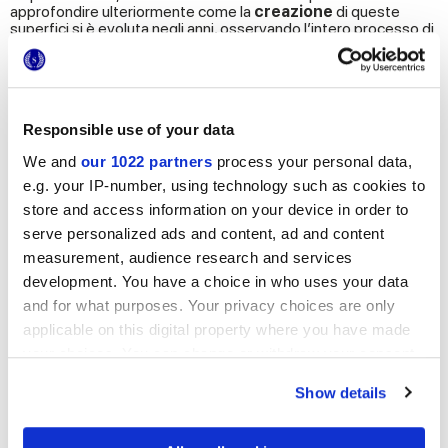
approfondire ulteriormente come la
creazione
di queste
superfici si è evoluta negli anni, osservando l’intero processo di
fabbricazione, dalla
selezione delle materie prime fino alla
produzione completa
.
Ultima tappa dell’esperienza, il
nuovo showroom
Marca
Corona.
Responsible use of your data
Inaugurato di recente, questo
spazio espositivo accoglie le
ultime collezioni ceramiche
in vari contesti di applicazione,
We and
our 1022 partners
process your personal data,
dando così visione del ciclo completo di questi materiali: è la
e.g. your IP-number, using technology such as cookies to
giusta conclusione di un percorso che porta i ragazzi a passare
store and access information on your device in order to
dalla storia del distretto, al processo produttivo attuale, al
prodotto finito.
serve personalized ads and content, ad and content
measurement, audience research and services
Da questo punto di vista, Marca Corona persegue un
approccio
Made in Italy
sempre più consapevole e
development. You have a choice in who uses your data
sostenibile
, non solo nella
realizzazione del prodotto
in sé
and for what purposes. Your privacy choices are only
ma anche per quanto riguarda le altre fasi di lavorazione e
applicable on this digital property where you have made
approvvigionamento risorse, come
packaging, energia e
utilizzo dell’acqua.
your choices. You can change or withdraw your consent
any time from the Cookie Declaration or by clicking on
Show details
the Privacy trigger icon.
SCOPRI DI PIÙ SULLA NOSTRA ETICA