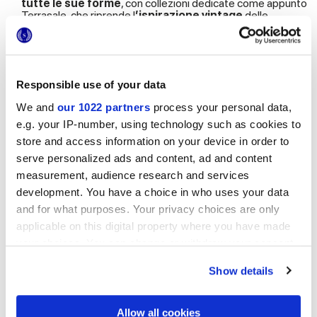
tutte le sue forme
, con collezioni dedicate come appunto
Terrasale, che riprende l
’ispirazione vintage
delle
piastrelle quadrate 20x20 cm a tema “cementina” e
“basaltina”
per riconfigurarle in maniera contemporanea,
creando un senso di
meraviglia
e
scoperta
per ambienti
accoglienti ma caratterizzati.
Responsible use of your data
Le ultime tendenze nel design dopo gli
We and
our 1022 partners
process your personal data,
Archiproducts Design Awards 2025
e.g. your IP-number, using technology such as cookies to
store and access information on your device in order to
Alla luce di tutto questo, quali sono le ultime tendenze nel
serve personalized ads and content, ad and content
design considerando gli Archiproducts Design Awards 2025?
measurement, audience research and services
Tra
esperienza
,
autenticità
, sguardo al passato futuribile e
development. You have a choice in who uses your data
poliedricità
, la
ceramica di design
mostra un’
evoluzione
and for what purposes. Your privacy choices are only
delle superfici che tiene in considerazione la
dimensione storica e identitaria
di questi prodotti,
applicable on this digital property where you have made
espresso in primo luogo dal richiamo alle
piastrelle vintage in
your choices. You can change or withdraw your consent
stile retrò
.
any time from the Cookie Declaration or by clicking on
Simbolo di atmosfere di altre epoche e dalla forte
Show details
the Privacy trigger icon.
connotazione decorativa
, queste piastrelle rivivono in una
nuova proposizione grazie a collezioni con grande varietà di
pattern, disegni, colori e materiali,
che ne ridefiniscono la
If you allow, we would also like to:
Allow all cookies