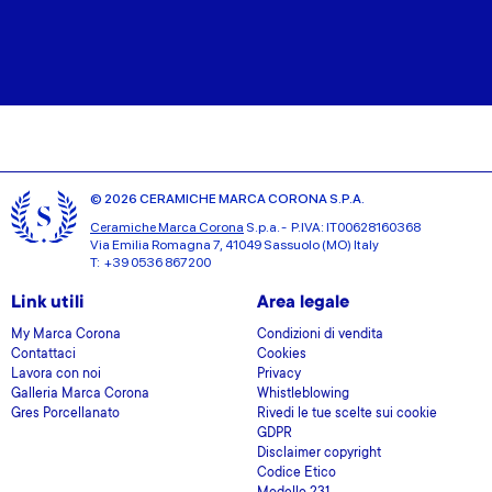
© 2026 CERAMICHE MARCA CORONA S.P.A.
Ceramiche Marca Corona
S.p.a. - P.IVA: IT00628160368
Via Emilia Romagna 7, 41049 Sassuolo (MO) Italy
T: +39 0536 867200
Link utili
Area legale
My Marca Corona
Condizioni di vendita
Contattaci
Cookies
Lavora con noi
Privacy
Galleria Marca Corona
Whistleblowing
Gres Porcellanato
Rivedi le tue scelte sui cookie
GDPR
Disclaimer copyright
Codice Etico