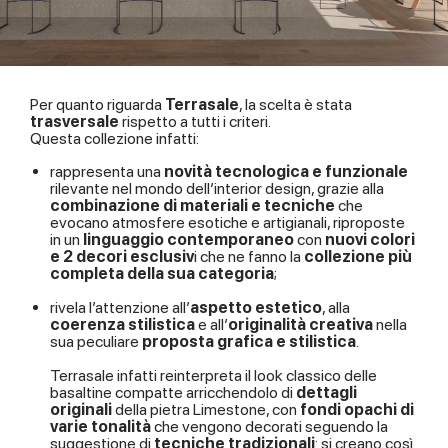
Per quanto riguarda
Terrasale
, la scelta è stata
trasversale
rispetto a tutti i criteri.
Questa collezione infatti:
rappresenta una
novità tecnologica e funzionale
rilevante nel mondo dell’interior design, grazie alla
combinazione di materiali e tecniche
che
evocano atmosfere esotiche e artigianali, riproposte
in un
linguaggio contemporaneo
con
nuovi colori
e 2 decori esclusiv
i che ne fanno la
collezione più
completa della sua categoria
;
rivela l’attenzione all’
aspetto estetico
, alla
coerenza stilistica
e all’
originalità creativa
nella
sua peculiare
proposta grafica e stilistica
.
Terrasale infatti reinterpreta il look classico delle
basaltine compatte arricchendolo di
dettagli
originali
della pietra Limestone, con
fondi opachi di
varie tonalità
che vengono decorati seguendo la
suggestione di
tecniche tradizionali
: si creano così