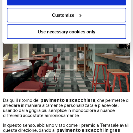
versatilità senza mutarne l’impronta originaria.
Collect information about your geographical
location which can be accurate to within several
meters
Customize
Identify your device by actively scanning it for
specific characteristics (fingerprinting)
Find out more about how your personal data is processed
Use necessary cookies only
and set your preferences in the
details section
.
We use cookies to personalise content and ads, to
provide social media features and to analyse our traffic.
We also share information about your use of our site with
our social media, advertising and analytics partners who
may combine it with other information that you’ve
provided to them or that they’ve collected from your use
of their services.
Da qui il ritorno del
pavimento a scacchiera
, che permette di
arredare in maniera altamente personalizzata e piacevole,
usando dalla griglia più semplice in monocolore a nuance
differenti accostate armoniosamente.
In questo senso, abbiamo visto come il premio a Terrasale avalli
questa direzione, dando al
pavimento a scacchi in gres