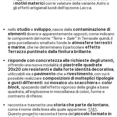
i
motivi materici
con le velature della variante
Astro
o
gli effetti artigianali lucidi dell’opzione
Lacca
;
nello
studio
e
sviluppo
, nasce dalla
contaminazione di
elementi
diversi e apparentemente opposti, come indicano
le componenti del nome
“Terra + Sale”.
In Terrasale quindi, il
gres porcellanato smaltato fonde le
atmosfere terrestri
e marine
, che ne determinano il particolare
effetto
Terrazzo puntinato dalla finitura brillante
;
risponde con concretezza alle richieste degli utenti,
offrendo una nuova modalità di
piastrelle quadrate
20x20 cm resistenti e dalla forte identità decorativa
,
utilizzabili sia a
pavimento
che a
rivestimento
, con cui è
possibile realizzare
composizioni di molteplici tipologie
e gusti differenti
: dal
mosaico
alla
scacchiera
e
color
block,
spaziando dall’effetto rigoroso della griglia a base
quadrata, all’esplosione in miscellanea di colori, forme e
contrasto di riflessi;
racconta e trasmette una
storia che parte da lontano
,
come il nome della linea alla quale appartiene:
1741
.
Questo progetto racconta il tema del
piccolo formato in