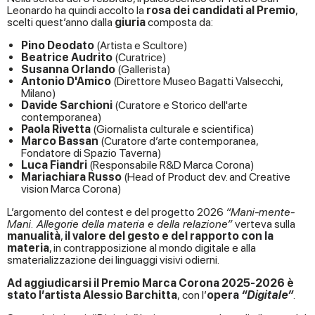
Leonardo ha quindi accolto la
rosa dei candidati al Premio
,
scelti quest’anno dalla
giuria
composta da:
Pino Deodato
(Artista e Scultore)
Beatrice Audrito
(Curatrice)
Susanna Orlando
(Gallerista)
Antonio D'Amico
(Direttore Museo Bagatti Valsecchi,
Milano)
Davide Sarchioni
(Curatore e Storico dell'arte
contemporanea)
Paola Rivetta
(Giornalista culturale e scientifica)
Marco Bassan
(Curatore d’arte contemporanea,
Fondatore di Spazio Taverna)
Luca Fiandri
(Responsabile R&D Marca Corona)
Mariachiara Russo
(Head of Product dev. and Creative
vision Marca Corona)
L’argomento del contest e del progetto 2026
“Mani-mente-
Mani. Allegorie della materia e della relazione”
verteva sulla
manualità
,
il valore del gesto
e del rapporto con la
materia
, in contrapposizione al mondo digitale e alla
smaterializzazione dei linguaggi visivi odierni.
Ad aggiudicarsi il Premio Marca Corona 2025-2026 è
stato l’artista Alessio Barchitta
, con l’
opera
“Digitale”
.