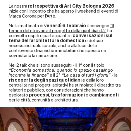
La nostra r
etrospettiva di Art City Bologna 2026
inizia con l’incontro che ha aperto il weekend di eventi di
Marca Corona per l’Arte.
Nella mattinata di
venerdì 6 febbraio
il convegno
“Il
tempo del ritrovarsi: il progetto della quotidianità”
ha
coinvolto ospiti e partecipanti in
conversazioni sul
tema dell’architettura domestica
e del suo
necessario ruolo sociale, anche alla luce delle
controverse dinamiche immobiliari che spesso ne
sovrastano la narrazione.
Nei 2 talk che si sono susseguiti - il 1° con il titolo
“Economia domestica: quando lo spazio casalingo
incontra la finanza”
e il 2°
“La casa di tutti i giorni”
- la
riscoperta degli spazi quotidiani
e della loro
centralità nei progetti abitativi ha stimolato il dibattito tra
relatori e pubblico, con considerazioni che hanno
esplorato
processi
,
trasformazioni
e
cambiamenti
per le città, comunità e architettura.