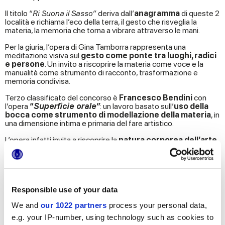
Il titolo “
Ri Suona il Sasso”
deriva dall’
anagramma
di queste 2
località e richiama l’eco della terra, il gesto che risveglia la
materia, la memoria che torna a vibrare attraverso le mani.
Per la giuria, l’opera di Gina Tamborra rappresenta una
meditazione visiva sul
gesto come ponte tra luoghi, radici
e persone
. Un invito a riscoprire la materia come voce e la
manualità come strumento di racconto, trasformazione e
memoria condivisa.
Terzo classificato del concorso è
Francesco Bendini
con
l’opera
“
Superficie orale”
: un lavoro basato sull’
uso della
bocca come strumento di modellazione della materia
, in
una dimensione intima e primaria del fare artistico.
L’opera infatti invita a riscoprire la
natura corporea dell’arte,
dove la materia - in questo caso l’argilla - non è soltanto
lavorata con le mani, ma direttamente masticata, coinvolgendo
il gesto in modo radicale.
Responsible use of your data
We and
our 1022 partners
process your personal data,
e.g. your IP-number, using technology such as cookies to
Ed è proprio per questa
originalità
e
veracità artistica