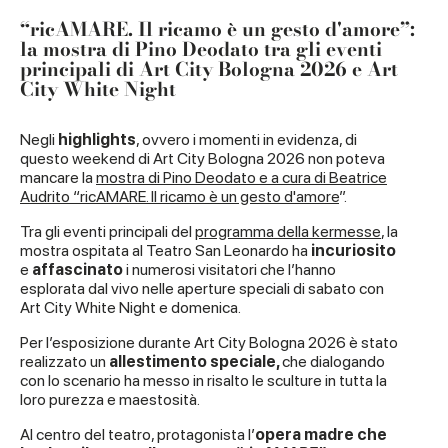
“ricAMARE. Il ricamo è un gesto d'amore”:
la mostra di Pino Deodato tra gli eventi
principali di Art City Bologna 2026 e Art
City White Night
Negli
highlights
, ovvero i momenti in evidenza, di
questo weekend di Art City Bologna 2026 non poteva
mancare la
mostra di Pino Deodato e a cura di Beatrice
Audrito “ricAMARE. Il ricamo è un gesto d'amore
”.
Tra gli eventi principali del
programma della kermesse
, la
mostra ospitata al Teatro San Leonardo ha
incuriosito
e
affascinato
i numerosi visitatori che l’hanno
esplorata dal vivo nelle aperture speciali di sabato con
Art City White Night e domenica.
Per l’esposizione durante Art City Bologna 2026 è stato
realizzato un
allestimento speciale,
che dialogando
con lo scenario ha messo in risalto le sculture in tutta la
loro purezza e maestosità.
Al centro del teatro, protagonista l’
opera madre che