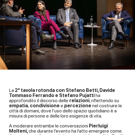
La
2ª tavola rotonda con Stefano Betti, Davide
Tommaso Ferrando e Stefano Pujatti
ha
approfondito il discorso delle
relazioni
, riflettendo su
empatia
,
condivisione
e
percezione
nel costruire le
città di domani, dove l’uso dello spazio quotidiano è a
misura di persone e delle loro esigenze di vita.
A moderare entrambe le conversazioni
Pierluigi
Molteni,
che durante l’evento ha fatto emergere come