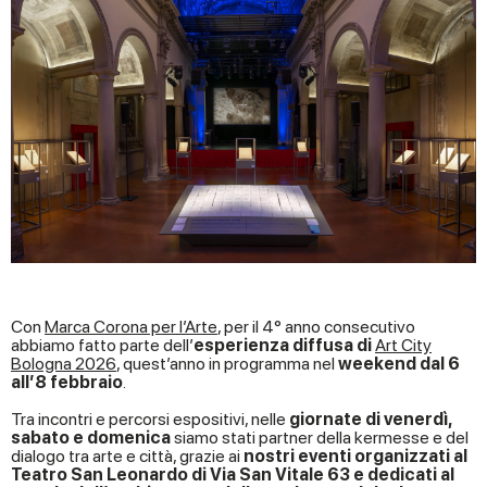
Con
Marca Corona per l’Arte
, per il 4° anno consecutivo
abbiamo fatto parte dell’
esperienza diffusa di
Art City
Bologna 2026
, quest’anno in programma nel
weekend dal 6
all’8 febbraio
.
Tra incontri e percorsi espositivi, nelle
giornate di venerdì,
sabato e domenica
siamo stati partner della kermesse e del
dialogo tra arte e città, grazie ai
nostri eventi organizzati al
Teatro San Leonardo di Via San Vitale 63 e dedicati al