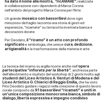
ha dato il nome alla mostra,
“ricAMARE”
, realizzata
in collaborazione con i dipendenti di Marca Corona
nell’ambito del progetto Marca Corona per l’Arte.
Un grande
mosaico con bassorilievi
dove ogni
minuzioso dettaglio racconta una storia di gesti ed
esperienze, “ricamate” su terracotta invetriata bianca e
decorazioni dorate.
Per Deodato,
il “ricamo” è un atto con profondo
significato
e simbologia, che unisce
cura
,
dedizione
,
artigianalità
e la trasformazione della materia in arte.
La tecnica del ricamo su argilla ricorre anche nell’
opera
partecipativa “
infiorata per la libertà”
,
anch’essa parte
dell’allestimento e risultato del workshop di 2 giorni rivolto agli
studenti del Liceo Artistico A. Venturi di Modena e del
Liceo Artistico G. Chierici di Reggio Emilia,
che ha visto
Pino Deodato guidare i ragazzi nella creazione di questo lavoro
corale composto da
91 bassorilievi “ricamati” e uniti in
un’unica composizione monocroma bianca, simbolo di
dialogo, libertà espressiva e impegno condiviso
.