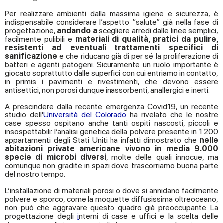
Per realizzare ambienti dalla massima igiene e sicurezza, è
indispensabile considerare l’aspetto “salute” già nella fase di
progettazione,
andando a
scegliere arredi dalle linee semplici,
facilmente pulibili e
materiali di qualità, pratici da pulire,
resistenti ad eventuali trattamenti specifici di
sanificazione
e che riducano già di per sé la proliferazione di
batteri e agenti patogeni.
Sicuramente un ruolo importante è
giocato soprattutto dalle superfici con cui entriamo in contatto,
in primis i pavimenti e rivestimenti, che devono essere
antisettici, non porosi dunque inassorbenti, anallergici e inerti.
A prescindere dalla recente emergenza Covid19, un recente
studio dell'
Università del Colorado
ha rivelato che le nostre
case spesso ospitano anche tanti ospiti nascosti, piccoli e
insospettabili: l’analisi genetica della polvere presente in 1.200
appartamenti degli Stati Uniti ha infatti dimostrato che
nelle
abitazioni private americane
vivono in media 9.000
specie di microbi diversi
, molte delle quali innocue, ma
comunque non gradite in spazi dove trascorriamo buona parte
del nostro tempo.
L’installazione di materiali porosi o dove si annidano facilmente
polvere e sporco, come la moquette diffusissima oltreoceano,
non può che aggravare questo quadro già preoccupante. La
progettazione degli
i
nterni di case e uffici e la scelta delle