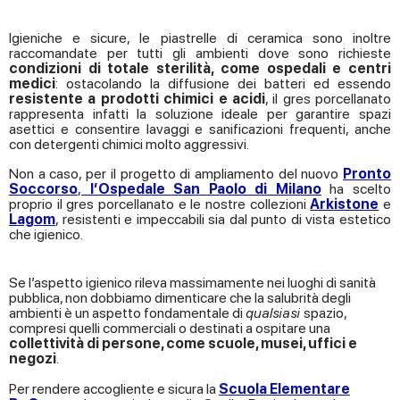
Igieniche e sicure, le piastrelle di ceramica sono inoltre
raccomandate per tutti gli ambienti dove sono richieste
condizioni di totale sterilità, come ospedali e centri
medici
: ostacolando la diffusione dei batteri ed essendo
resistente a prodotti chimici e acidi
, il gres porcellanato
rappresenta infatti la soluzione ideale per garantire spazi
asettici e consentire lavaggi e sanificazioni frequenti, anche
con detergenti chimici molto aggressivi.
Non a caso, per il progetto di ampliamento del nuovo
Pronto
Soccorso
,
l’Ospedale San Paolo di Milano
ha scelto
proprio il gres porcellanato e le nostre collezioni
Arkistone
e
Lagom
, resistenti e impeccabili sia dal punto di vista estetico
che igienico.
Se l’aspetto igienico rileva massimamente nei luoghi di sanità
pubblica, non dobbiamo dimenticare che la salubrità degli
ambienti è un aspetto fondamentale di
qualsiasi
spazio,
compresi quelli commerciali o destinati a ospitare una
collettività di persone, come scuole, musei, uffici e
negozi
.
Per rendere accogliente e sicura la
Scuola Elementare