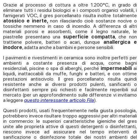
Grazie al processo di cottura a oltre 1.200°C, in grado di
eliminare tutti i residui biologici e i composti organici volatili, i
famigerati VOC, il gres porcellanato risulta inoltre totalmente
atossico e inerte,
non rilasciando cioè sostanze nocive o
tossiche nemmeno in caso di incendio. A differenza di altri
materiali porosi e assorbenti, come il legno naturale, le
piastrelle presentano una
superficie compatta
, che non
trattiene polvere, batteri o acari, dunque
anallergica e
inodore
, adatta anche a bambini e persone sensibili.
I pavimenti e rivestimenti in ceramica sono inoltre perfetti per
ambienti a costante presenza di acqua, come bagni
residenziali, piscine o spa di alberghi, perché
impermeabili
ai
liquidi, inattaccabili da muffe, funghi e batteri, e con ottime
prestazioni antiscivolo. Il gres porcellanato risulta quindi
resistente anche ai diversi prodotti pulenti, sanificanti o
disinfettanti sempre più richiesti e facilmente reperibili sul
mercato (per un approfondimento sulle differenze vi invitiamo
a leggere
questo interessante articolo Fila
).
Questi prodotti, usati frequentemente nella giusta posologia,
potrebbero invece risultare troppo aggressivi per altri materiali
in commercio: le superiori caratteristiche igieniche del gres
unite alle proprietà attive di questi detergenti o disinfettanti,
riescono invece ad assicurare nel tempo interventi di
sanificazione o disinfezione totale dei nostri ambienti del