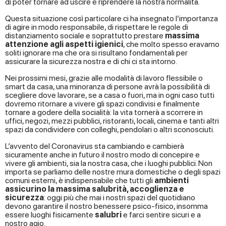
di poter tornare ad uscire e riprendere la nostra normalità.
Questa situazione così particolare ci ha insegnato l’importanza
di agire in modo responsabile, di rispettare le regole di
distanziamento sociale e soprattutto prestare
massima
attenzione agli aspetti igienici
, che molto spesso eravamo
soliti ignorare ma che ora si risultano fondamentali per
assicurare la sicurezza nostra e di chi ci sta intorno.
Nei prossimi mesi, grazie alle modalità di lavoro flessibile o
smart da casa, una minoranza di persone avrà la possibilità di
scegliere dove lavorare, se a casa o fuori, ma in ogni caso tutti
dovremo ritornare a vivere gli spazi condivisi e finalmente
tornare a godere della socialità: la vita tornerà a scorrere in
uffici, negozi, mezzi pubblici, ristoranti, locali, cinema e tanti altri
spazi da condividere con colleghi, pendolari o altri sconosciuti.
L’avvento del Coronavirus sta cambiando e cambierà
sicuramente anche in futuro il nostro modo di concepire e
vivere gli ambienti, sia la nostra casa, che i luoghi pubblici. Non
importa se parliamo delle nostre mura domestiche o degli spazi
comuni esterni, è indispensabile che tutti gli
ambienti
assicurino la massima salubrità, accoglienza e
sicurezza
: oggi più che mai i nostri spazi del quotidiano
devono garantire il nostro benessere psico-fisico, insomma
essere luoghi
fisicamente
salubri
e farci sentire sicuri e a
nostro agio.