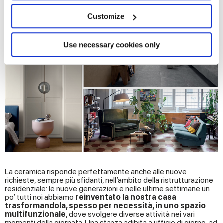
location which can be accurate to within several
meters
Customize
Identify your device by actively scanning it for
specific characteristics (fingerprinting)
Find out more about how your personal data is processed
Use necessary cookies only
and set your preferences in the
details section
.
We use cookies to personalise content and ads, to
provide social media features and to analyse our traffic.
We also share information about your use of our site with
our social media, advertising and analytics partners who
may combine it with other information that you’ve
provided to them or that they’ve collected from your use
of their services.
La ceramica risponde perfettamente anche alle nuove
richieste, sempre più sfidanti, nell’ambito della ristrutturazione
residenziale: le nuove generazioni e nelle ultime settimane un
po’ tutti noi abbiamo
reinventato la nostra casa
trasformandola, spesso per necessità, in uno spazio
multifunzionale
, dove svolgere diverse attività nei vari
momenti della giornata. Una stanza adibita a ufficio di giorno, ad