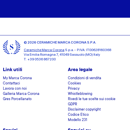
© 2026 CERAMICHE MARCA CORONA S.P.A.
Ceramiche Marca Corona
S.p.a. - P.IVA: IT00628160368
Via Emilia Romagna 7, 41049 Sassuolo (MO) Italy
T: +39 0536 867200
Link utili
Area legale
My Marca Corona
Condizioni di vendita
Contattaci
Cookies
Lavora con noi
Privacy
Galleria Marca Corona
Whistleblowing
Gres Porcellanato
Rivedi le tue scelte sui cookie
GDPR
Disclaimer copyright
Codice Etico
Modello 231