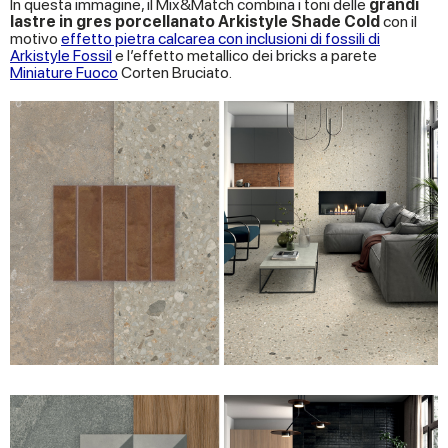
In questa immagine, il Mix&Match combina i toni delle
grandi
lastre in gres porcellanato
Arkistyle Shade Cold
con il
motivo
effetto pietra calcarea con inclusioni di fossili di
Arkistyle Fossil
e l’effetto metallico dei bricks a parete
Miniature Fuoco
Corten Bruciato.