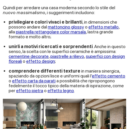
Quindi per arredare una casa moderna secondo lo stile del
nuovo massimalismo
, i suggerimenti includono:
privilegiare colori vivaci e brillanti
, in dimensioni che
possono andare dal
mattoncino glossy
o
effetto metallo
,
alla
piastrella rettangolare color marsala
, lastra grande
formato e molto altro;
unirli a motivi ricercati e sorprendenti
. Anche in questo
senso, la scelta con le superfici ceramiche è ampissima:
cementine decorate
,
piastrelle a rilievo
,
superfici con design
floreali
o
effetto design
;
comprendere differenti texture
in maniera sinergica,
spaziando da opzioni lisce e uniformi quali l’
effetto cemento
o
effetto carta da parati
a possibilità che ripropongono
fedelmente il tocco tipico della materia di ispirazione, come
per
effetto pietra
o
effetto legno
.