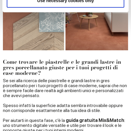
Use necessary cookies only
and set your preferences in the
details section
.
We use cookies to personalise content and ads, to
provide social media features and to analyse our traffic.
We also share information about your use of our site with
our social media, advertising and analytics partners who
may combine it with other information that you’ve
provided to them or that they’ve collected from your use
Come trovare le piastrelle e le grandi lastre in
of their services.
gres porcellanato giuste per i tuoi progetti di
case moderne?
Se sei alla ricerca delle piastrelle e grandi lastre in gres
porcellanato per i tuoi progetti di case moderne, saprai che non
è sempre facile dare realtà agli ambienti unici e personalizzati
che avevi pensato.
Spesso infatti la superficie adatta sembra introvabile oppure
non corrisponde esattamente alla tua idea di stile.
Per aiutarti in questa fase, c’è la
guida gratuita Mix&Match
:
uno strumento digitale versatile e utile per trovare il look e le
proposte giuste per i tuoi interni moderni.