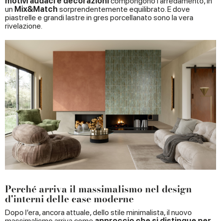
motivi audaci e decorazioni
compongono l’arredamento, in
un
Mix&Match
sorprendentemente equilibrato. E dove
piastrelle e grandi lastre in gres porcellanato sono la vera
rivelazione.
Perché arriva il massimalismo nel design
d'interni delle case moderne
Dopo l’era, ancora attuale, dello stile minimalista, il nuovo
massimalismo arriva come
approccio che si distingue per