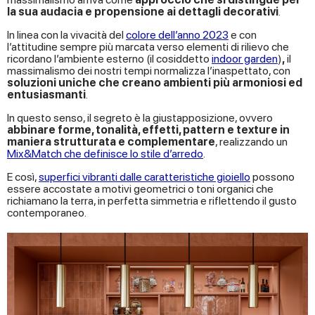
la sua audacia e propensione ai dettagli decorativi
.
In linea con la vivacità del
colore dell’anno 2023
e con
l’attitudine sempre più marcata verso elementi di rilievo che
ricordano l’ambiente esterno (il cosiddetto
indoor garden
)
,
il
massimalismo dei nostri tempi normalizza l’inaspettato, con
soluzioni uniche che creano ambienti più armoniosi ed
entusiasmanti
.
In questo senso, il segreto è la giustapposizione, ovvero
abbinare forme, tonalità, effetti, pattern e texture in
maniera strutturata e complementare
, realizzando un
Mix&Match che definisce lo stile d’arredo
.
E così,
superfici vibranti dalle caratteristiche gioiello
possono
essere accostate a motivi geometrici o toni organici che
richiamano la terra, in perfetta simmetria e riflettendo il gusto
contemporaneo.