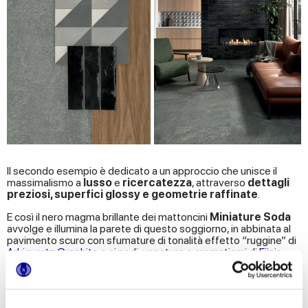
Il secondo esempio è dedicato a un approccio che unisce il
massimalismo a
lusso
e
ricercatezza
, attraverso
dettagli
preziosi, superfici glossy e geometrie raffinate
.
E così il nero magma brillante dei mattoncini
Miniature Soda
avvolge e illumina la parete di questo soggiorno, in abbinata al
pavimento scuro con sfumature di tonalità effetto “ruggine” di
Arkiquartz Graphite
e ai nodi, venature e cromatismi di
Eiisir
Royal Castano
.
Chiude questo design il pattern geometrico di
Multiforme
Cuneo mic/car Tessere
: un dettaglio che non passa