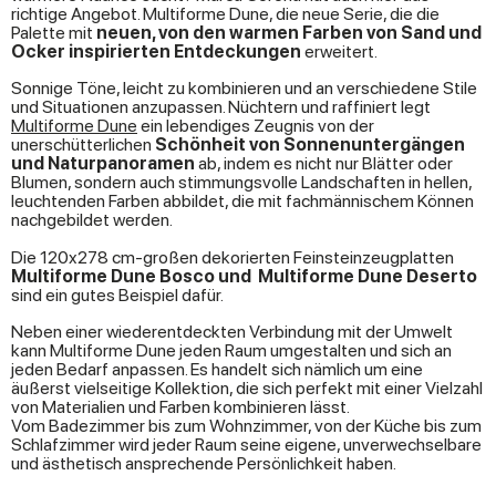
of their services.
richtige Angebot. Multiforme Dune, die neue Serie, die die
Palette mit
neuen, von den warmen Farben von Sand und
Ocker inspirierten Entdeckungen
erweitert.
Sonnige Töne, leicht zu kombinieren und an verschiedene Stile
und Situationen anzupassen. Nüchtern und raffiniert legt
Multiforme Dune
ein lebendiges Zeugnis von der
unerschütterlichen
Schönheit von Sonnenuntergängen
und Naturpanoramen
ab, indem es nicht nur Blätter oder
Blumen, sondern auch stimmungsvolle Landschaften in hellen,
leuchtenden Farben abbildet, die mit fachmännischem Können
nachgebildet werden.
Die 120x278 cm-großen dekorierten Feinsteinzeugplatten
Multiforme Dune Bosco und Multiforme Dune Deserto
sind ein gutes Beispiel dafür.
Neben einer wiederentdeckten Verbindung mit der Umwelt
kann Multiforme Dune jeden Raum umgestalten und sich an
jeden Bedarf anpassen. Es handelt sich nämlich um eine
äußerst vielseitige Kollektion, die sich perfekt mit einer Vielzahl
von Materialien und Farben kombinieren lässt.
Vom Badezimmer bis zum Wohnzimmer, von der Küche bis zum
Schlafzimmer wird jeder Raum seine eigene, unverwechselbare
und ästhetisch ansprechende Persönlichkeit haben.