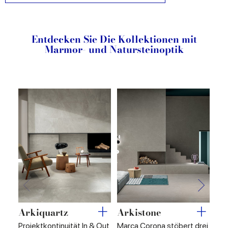
Entdecken Sie Die Kollektionen mit
Marmor- und Natursteinoptik
Arkiquartz
Arkistone
Ar
Projektkontinuität In & Out
Marca Corona stöbert drei
In&