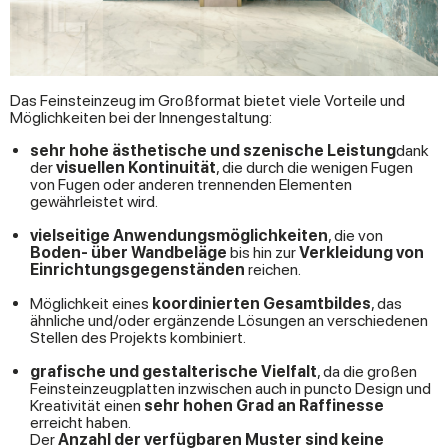
Das Feinsteinzeug im Großformat bietet viele Vorteile und
Möglichkeiten bei der Innengestaltung:
sehr hohe ästhetische und szenische Leistung
dank
der
visuellen Kontinuität
, die durch die wenigen Fugen
von Fugen oder anderen trennenden Elementen
gewährleistet wird.
vielseitige Anwendungsmöglichkeiten
, die von
Boden- über Wandbeläge
bis hin zur
Verkleidung von
Einrichtungsgegenständen
reichen.
Möglichkeit eines
koordinierten Gesamtbildes
, das
ähnliche und/oder ergänzende Lösungen an verschiedenen
Stellen des Projekts kombiniert.
grafische und gestalterische Vielfalt
, da die großen
Feinsteinzeugplatten inzwischen auch in puncto Design und
Kreativität einen
sehr hohen Grad an Raffinesse
erreicht haben.
Der
Anzahl der verfügbaren Muster sind keine