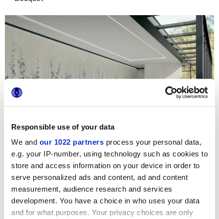
Responsible use of your data
We and
our 1022 partners
process your personal data,
e.g. your IP-number, using technology such as cookies to
store and access information on your device in order to
serve personalized ads and content, ad and content
Zudem:
measurement, audience research and services
development. You have a choice in who uses your data
Neben der natürlichen Oberfläche gibt es auch eine Grip-
and for what purposes. Your privacy choices are only
Oberfläche, die eine hervorragende Rutschfestigkeit für