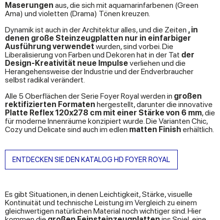
Maserungen
aus, die sich mit aquamarinfarbenen (Green
Ama) und violetten (Drama) Tönen kreuzen.
Dynamik ist auch in der Architektur alles, und die Zeiten
, in
denen große Steinzeugplatten nur in einfarbiger
Ausführung verwendet
wurden, sind vorbei. Die
Liberalisierung von Farben und Dekoren hat in der Tat
der
Design-Kreativität neue Impulse
verliehen und die
Herangehensweise der Industrie und der Endverbraucher
selbst radikal verändert.
Alle 5 Oberflächen der Serie Foyer Royal werden in
großen
rektifizierten Formaten
hergestellt, darunter die innovative
Platte Reflex 120x278 cm mit einer Stärke von 6 mm
, die
für moderne Innenräume konzipiert wurde. Die Varianten Chic,
Cozy und Delicate sind auch im edlen
matten Finish
erhältlich.
ENTDECKEN SIE DEN KATALOG HD FOYER ROYAL
Es gibt Situationen, in denen Leichtigkeit, Stärke, visuelle
Kontinuität und technische Leistung im Vergleich zu einem
gleichwertigen natürlichen Material noch wichtiger sind. Hier
kommen die
großen Feinsteinzeugplatten
ins Spiel, eine