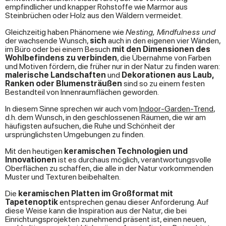
empfindlicher und knapper Rohstoffe wie Marmor aus
Steinbrüchen oder Holz aus den Wäldern vermeidet.
Gleichzeitig haben Phänomene wie
Nesting, Mindfulness und
der wachsende Wunsch,
sich
auch in den eigenen vier Wänden,
im Büro oder bei einem Besuch
mit den Dimensionen des
Wohlbefindens zu verbinden
, die Übernahme von Farben
und Motiven fördern, die früher nur in der Natur zu finden waren:
malerische Landschaften
und
Dekorationen aus Laub,
Ranken oder Blumensträußen
sind so zu einem festen
Bestandteil von Innenraumflächen geworden.
In diesem Sinne sprechen wir auch vom
Indoor-Garden-Trend
,
d.h. dem Wunsch, in den geschlossenen Räumen, die wir am
häufigsten aufsuchen, die Ruhe und Schönheit der
ursprünglichsten Umgebungen zu finden.
Mit den heutigen
keramischen Technologien und
Innovationen
ist es durchaus möglich, verantwortungsvolle
Oberflächen zu schaffen, die alle in der Natur vorkommenden
Muster und Texturen beibehalten.
Die
keramischen Platten im Großformat mit
Tapetenoptik
entsprechen genau dieser Anforderung. Auf
diese Weise kann die Inspiration aus der Natur, die bei
Einrichtungsprojekten zunehmend präsent ist, einen neuen,