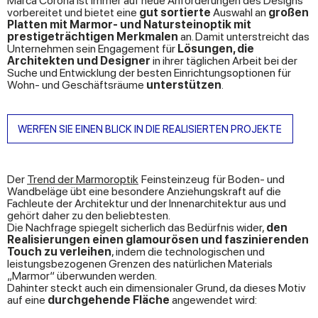
Marca Corona ist immer auf neue Anforderungen des Designs
vorbereitet und bietet eine
gut sortierte
Auswahl an
großen
Platten mit Marmor- und Natursteinoptik mit
prestigeträchtigen Merkmalen
an. Damit unterstreicht das
Unternehmen sein Engagement für
Lösungen, die
Architekten und Designer
in ihrer täglichen Arbeit bei der
Suche und Entwicklung der besten Einrichtungsoptionen für
Wohn- und Geschäftsräume
unterstützen
.
WERFEN SIE EINEN BLICK IN DIE REALISIERTEN PROJEKTE
Der
Trend der Marmoroptik
Feinsteinzeug
für Boden- und
Wandbeläge übt eine besondere Anziehungskraft auf die
Fachleute der Architektur und der Innenarchitektur aus und
gehört daher zu den beliebtesten.
Die Nachfrage spiegelt sicherlich das Bedürfnis wider,
den
Realisierungen einen glamourösen und faszinierenden
Touch zu verleihen
, indem die technologischen und
leistungsbezogenen Grenzen des natürlichen Materials
„Marmor“ überwunden werden.
Dahinter steckt auch ein dimensionaler Grund, da dieses Motiv
auf eine
durchgehende Fläche
angewendet wird: