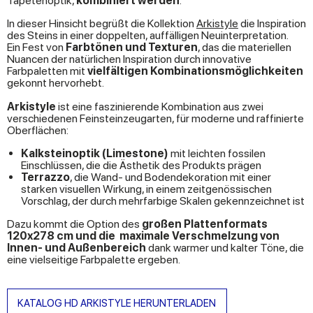
Tapetenoptik,
kombiniert werden
.
In dieser Hinsicht begrüßt die Kollektion
Arkistyle
die Inspiration
des Steins in einer doppelten, auffälligen Neuinterpretation.
Ein Fest von
Farbtönen und Texturen
, das die materiellen
Nuancen der natürlichen Inspiration durch innovative
Farbpaletten mit
vielfältigen Kombinationsmöglichkeiten
gekonnt hervorhebt.
Arkistyle
ist eine faszinierende Kombination aus zwei
verschiedenen Feinsteinzeugarten, für moderne und raffinierte
Oberflächen:
Kalksteinoptik (Limestone)
mit leichten fossilen
Einschlüssen, die die Ästhetik des Produkts prägen
Terrazzo
, die Wand- und Bodendekoration mit einer
starken visuellen Wirkung, in einem zeitgenössischen
Vorschlag, der durch mehrfarbige Skalen gekennzeichnet ist
Dazu kommt die Option des
großen Plattenformats
120x278 cm und die
maximale Verschmelzung von
Innen- und Außenbereich
dank warmer und kalter Töne, die
eine vielseitige Farbpalette ergeben.
KATALOG HD ARKISTYLE HERUNTERLADEN