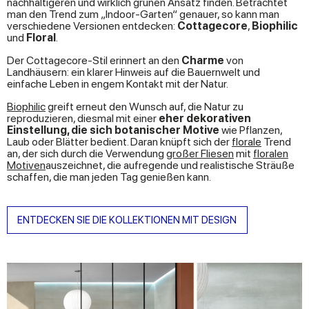
nachhaltigeren und wirklich grünen Ansatz finden. Betrachtet
man den Trend zum „Indoor-Garten“ genauer, so kann man
verschiedene Versionen entdecken:
Cottagecore
,
Biophilic
und
Floral
.
Der Cottagecore-Stil erinnert an den
Charme
von
Landhäusern: ein klarer Hinweis auf die Bauernwelt und
einfache Leben in engem Kontakt mit der Natur.
Biophilic
greift erneut den Wunsch auf, die Natur zu
reproduzieren, diesmal mit einer
eher dekorativen
Einstellung, die sich botanischer Motive
wie Pflanzen,
Laub oder Blätter bedient. Daran knüpft sich der
florale
Trend
an, der sich durch die Verwendung
großer Fliesen
mit
floralen
Motiven
auszeichnet, die aufregende und realistische Sträuße
schaffen, die man jeden Tag genießen kann.
ENTDECKEN SIE DIE KOLLEKTIONEN MIT DESIGN