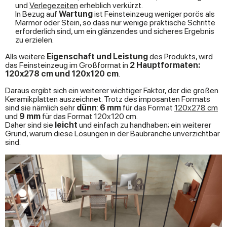
und
Verlegezeiten
erheblich verkürzt.
In Bezug auf
Wartung
ist Feinsteinzeug weniger porös als
Marmor oder Stein, so dass nur wenige praktische Schritte
erforderlich sind, um ein glänzendes und sicheres Ergebnis
zu erzielen.
Alls weitere
Eigenschaft und Leistung
des Produkts, wird
das Feinsteinzeug im Großformat in
2 Hauptformaten:
120x278 cm und 120x120 cm
.
Daraus ergibt sich ein weiterer wichtiger Faktor, der die großen
Keramikplatten auszeichnet. Trotz des imposanten Formats
sind sie nämlich sehr
dünn
:
6 mm
für das Format
120x278 cm
und
9 mm
für das Format 120x120 cm.
Daher sind sie
leicht
und einfach zu handhaben; ein weiterer
Grund, warum diese Lösungen in der Baubranche unverzichtbar
sind.