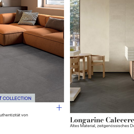
T
COLLECTION
thentizität von
Longarine Calcecre
Altes Material, zeitgenössisches D