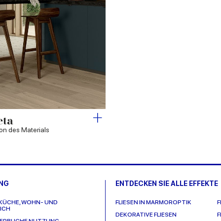
eta
ion des Materials
UNG
ENTDECKEN SIE ALLE EFFEKTE
 KÜCHE, WOHN- UND
FLIESEN IN MARMOROPTIK
F
ICH
DEKORATIVE FLIESEN
F