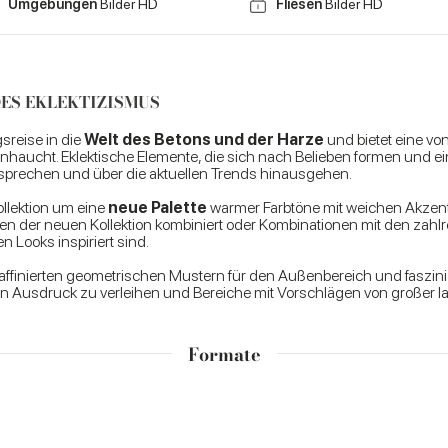
Umgebungen
Bilder HD
Fliesen
Bilder HD
DES EKLEKTIZISMUS
sreise in die
Welt des Betons und der Harze
und bietet eine vo
 einhaucht. Eklektische Elemente, die sich nach Belieben formen und ei
tsprechen und über die aktuellen Trends hinausgehen.
llektion um eine
neue Palette
warmer Farbtöne mit weichen Akzenten
 der neuen Kollektion kombiniert oder Kombinationen mit den zahlr
 Looks inspiriert sind.
affinierten geometrischen Mustern für den Außenbereich und faszini
Ausdruck zu verleihen und Bereiche mit Vorschlägen von großer lan
Formate