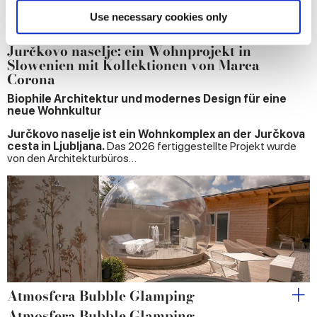
Find out more about how your personal data is processed
Use necessary cookies only
Wohnkomplex
and set your preferences in the
details section
.
Jurčkovo naselje: ein Wohnprojekt in
Slowenien mit Kollektionen von Marca
We use cookies to personalise content and ads, to
Corona
provide social media features and to analyse our traffic.
Biophile Architektur und modernes Design für eine
We also share information about your use of our site with
neue Wohnkultur
our social media, advertising and analytics partners who
may combine it with other information that you’ve
Jurčkovo naselje ist ein Wohnkomplex an der Jurčkova
cesta in Ljubljana.
Das 2026 fertiggestellte Projekt wurde
provided to them or that they’ve collected from your use
von den Architekturbüros…
of their services.
Atmosfera Bubble Glamping
Atmosfera Bubble Glamping