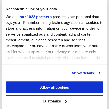
STAGE IVORY
STAGE GREY
Responsible use of your data
We and
our 1022 partners
process your personal data,
e.g. your IP-number, using technology such as cookies to
store and access information on your device in order to
serve personalized ads and content, ad and content
measurement, audience research and services
development. You have a choice in who uses your data
and for what purposes. Your privacy choices are only
applicable on this digital property where you have made
STAGE SILVER
STAGE DARK
your choices. You can change or withdraw your consent
any time from the Cookie Declaration or by clicking on
Projekte
Show details
the Privacy trigger icon.
If you allow, we would also like to:
Allow all cookies
Collect information about your geographical
location which can be accurate to within several
meters
Customize
Identify your device by actively scanning it for
specific characteristics (fingerprinting)