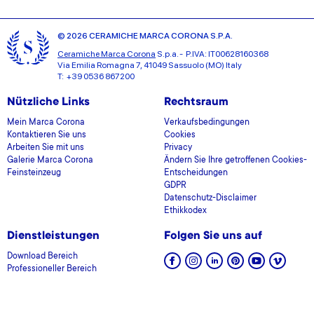
© 2026 CERAMICHE MARCA CORONA S.P.A.
Ceramiche Marca Corona
S.p.a. - P.IVA: IT00628160368
Via Emilia Romagna 7, 41049 Sassuolo (MO) Italy
T: +39 0536 867200
Nützliche Links
Rechtsraum
Mein Marca Corona
Verkaufsbedingungen
Kontaktieren Sie uns
Cookies
Arbeiten Sie mit uns
Privacy
Galerie Marca Corona
Ändern Sie Ihre getroffenen Cookies-
Feinsteinzeug
Entscheidungen
GDPR
Datenschutz-Disclaimer
Ethikkodex
Dienstleistungen
Folgen Sie uns auf
Download Bereich
Professioneller Bereich