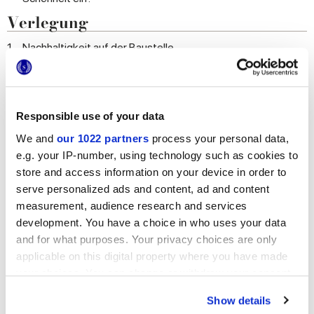
Verlegung
1.
Nachhaltigkeit auf der Baustelle
2.
Technische Vorsichtsmaßnahmen vor der Verlegung
3.
Technische Hinweise für die Verlegung
4.
Wie viele Keramikfliesen sollte ich bestellen?
Responsible use of your data
5.
Welche Klebstoffe sind für meine Böden und
We and
our 1022 partners
process your personal data,
Wandverkleidungen am besten geeignet?
e.g. your IP-number, using technology such as cookies to
6.
Welche Fugenmassen sind für mein Projekt am besten
store and access information on your device in order to
geeignet?
serve personalized ads and content, ad and content
7.
Welche Größe und Farbe soll ich für die Fugen wählen?
measurement, audience research and services
8.
Welche Verlegemuster und Materialkombinationen sind ich
development. You have a choice in who uses your data
mit den Fliesen von Marca Corona möglich?
and for what purposes. Your privacy choices are only
9.
Technische Hinweise für den Zeitraum nach der Verlegung:
applicable on this digital property where you have made
Grundreinigung nach der Verlegung
your choices. You can change or withdraw your consent
Reinigung
any time from the Cookie Declaration or by clicking on
Show details
1.
Was muss ich tun, damit meine Fliesen immer sauber und
the Privacy trigger icon.