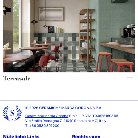
Terrasale
© 2026 CERAMICHE MARCA CORONA S.P.A.
Ceramiche Marca Corona
S.p.a. - P.IVA: IT00628160368
Via Emilia Romagna 7, 41049 Sassuolo (MO) Italy
T: +39 0536 867200
Nützliche Links
Rechtsraum