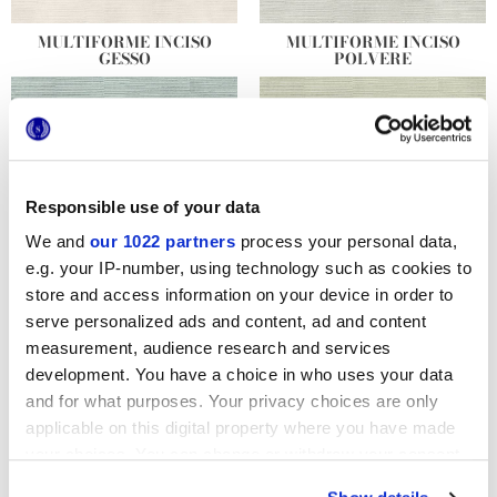
MULTIFORME INCISO
MULTIFORME INCISO
GESSO
POLVERE
Responsible use of your data
MULTIFORME INCISO
MULTIFORME INCISO
ARTICO
SALVIA
We and
our 1022 partners
process your personal data,
e.g. your IP-number, using technology such as cookies to
store and access information on your device in order to
serve personalized ads and content, ad and content
measurement, audience research and services
development. You have a choice in who uses your data
MULTIFORME BOUQUET
MULTIFORME EUFORIA
and for what purposes. Your privacy choices are only
applicable on this digital property where you have made
your choices. You can change or withdraw your consent
any time from the Cookie Declaration or by clicking on