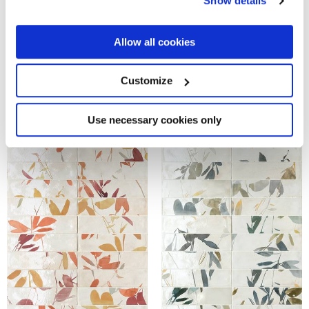
Show details
the Privacy trigger icon.
MULTIFORME FOLIAGE
If you allow, we would also like to:
Allow all cookies
Collect information about your geographical
location which can be accurate to within several
meters
Customize
Identify your device by actively scanning it for
specific characteristics (fingerprinting)
Find out more about how your personal data is processed
Use necessary cookies only
and set your preferences in the
details section
.
We use cookies to personalise content and ads, to
provide social media features and to analyse our traffic.
We also share information about your use of our site with
our social media, advertising and analytics partners who
may combine it with other information that you’ve
provided to them or that they’ve collected from your use
of their services.