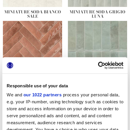
MINIATURE SODA BIANCO
MINIATURE SODA GRIGIO
SALE
LUNA
MINIATURE SODA ROSA
MINIATURE SODA VERDE
Responsible use of your data
CORALLO
PERLA
We and
our 1022 partners
process your personal data,
e.g. your IP-number, using technology such as cookies to
store and access information on your device in order to
serve personalized ads and content, ad and content
measurement, audience research and services
development. You have a choice in who uses your data