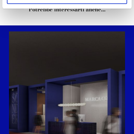
and set your preferences in the
details section
.
Potrebbe interessarti anche...
We use cookies to personalise content and ads, to
provide social media features and to analyse our traffic.
We also share information about your use of our site with
our social media, advertising and analytics partners who
may combine it with other information that you’ve
provided to them or that they’ve collected from your use
of their services.