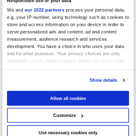
Responsible use of your data
We and
our 1022 partners
process your personal data,
e.g. your IP-number, using technology such as cookies to
store and access information on your device in order to
Lasciatevi conquistare dalla nuova tendenza
cromatica 2020 e
serve personalized ads and content, ad and content
scoprite come la collezione Stonecloud può
measurement, audience research and services
trasformare i vostri ambienti!
development. You have a choice in who uses your data
and for what purposes. Your privacy choices are only
applicable on this digital property where you have made
Contattaci
per maggiori informazioni
your choices. You can change or withdraw your consent
any time from the Cookie Declaration or by clicking on
Aggiungi
ai preferiti
Show details
the Privacy trigger icon.
Condividi
questo articolo
Iscriviti
alla Newsletter
If you allow, we would also like to:
Allow all cookies
Collect information about your geographical
Vuoi rimanere sempre aggiornato
location which can be accurate to within several
sulle novità Marca Corona?
meters
Customize
iscriviti alla nostra Newsletter
Identify your device by actively scanning it for
specific characteristics (fingerprinting)
Find out more about how your personal data is processed
Use necessary cookies only