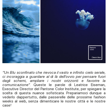
“Un Blu sconfinato che rievoca il vasto e infinito cielo serale,
ci incoraggia a guardare al di là dell’ovvio per pensare fuori
dagli schemi, ampliare i nostri orizzonti e favorire la
comunicazione”
. Queste le parole di Leatrice Eiseman,
Executive Director del Pantone Color Institute, per spiegare la
scelta di questa nuance sofisticata. Prepariamoci dunque a
vederlo dappertutto, dalle passerelle delle prossime fashion
weeks al web, senza dimenticare le nostre città e le nostre
case!