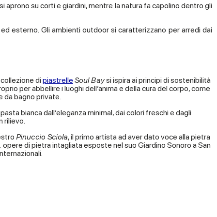
si aprono su corti e giardini, mentre la natura fa capolino dentro gli
 ed esterno. Gli ambienti outdoor si caratterizzano per arredi dai
a collezione di
piastrelle
Soul Bay
si ispira ai principi di sostenibilità
prio per abbellire i luoghi dell’anima e della cura del corpo, come
le da bagno private.
 pasta bianca dall’eleganza minimal, dai colori freschi e dagli
 rilievo.
estro
Pinuccio Sciola
, il primo artista ad aver dato voce alla pietra
,
opere di pietra intagliata esposte nel suo Giardino Sonoro a San
ternazionali.