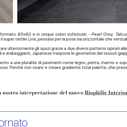
formato 40x80 e in cinque colori sofisticati -
Pearl Grey, Tal
 il super tattile
Line
, pensate per la posa sia orizzontale che verticale
 ulteriormente gli spazi grazie a due diversi patterns ispirati alle
li e arabeggianti,
Japanese
traspone le geometrie dei tessuti giappon
mento a una pluralità di pavimenti come legno, pietra, marmo e supe
nces. Perché non osare e creare gradiente total palette, che pre
a nostra interpretazione del nuovo
Biophilic Interio
ornato