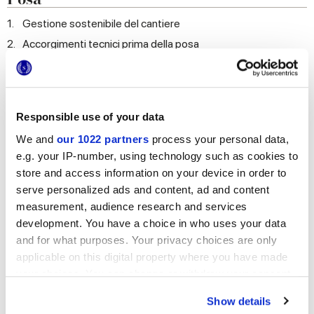
1.
Gestione sostenibile del cantiere
2.
Accorgimenti tecnici prima della posa
3.
Accorgimenti tecnici durante la posa
4.
Quante piastrelle di ceramica dovrei ordinare?
5.
Quali sono gli adesivi più adatti per i miei pavimenti e
rivestimenti?
Responsible use of your data
6.
Quali sono gli stucchi più appropriati per il mio progetto?
We and
our 1022 partners
process your personal data,
e.g. your IP-number, using technology such as cookies to
7.
Quale dimensione e colore dovrei scegliere per le fughe?
store and access information on your device in order to
8.
Quali schemi di posa e abbinamenti di materiali posso
realizzare con le piastrelle Marca Corona?
serve personalized ads and content, ad and content
measurement, audience research and services
9.
Accorgimenti tecnici dopo la posa: la pulizia di fine cantiere
development. You have a choice in who uses your data
Pulizia
and for what purposes. Your privacy choices are only
applicable on this digital property where you have made
1.
Cosa devo fare per avere piastrelle sempre pulite e belle
nel tempo?
your choices. You can change or withdraw your consent
any time from the Cookie Declaration or by clicking on
2.
Cosa devo fare per rimuovere le macchie più difficili?
Show details
the Privacy trigger icon.
3.
Ma è vero che anche le piastrelle ruvide si puliscono