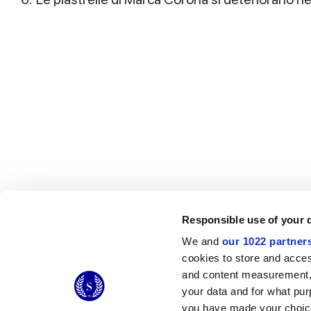
Responsible use of your 
We and
our 1022 partner
© 2026 CERAMICHE MARCA CORONA S.P.A.
cookies to store and acces
Ceramiche Marca Corona
S.p.a. - P.IVA: IT00628160368
and content measurement,
Via Emilia Romagna 7, 41049 Sassuolo (MO) Italy
your data and for what pur
T: +39 0536 867200
you have made your choice