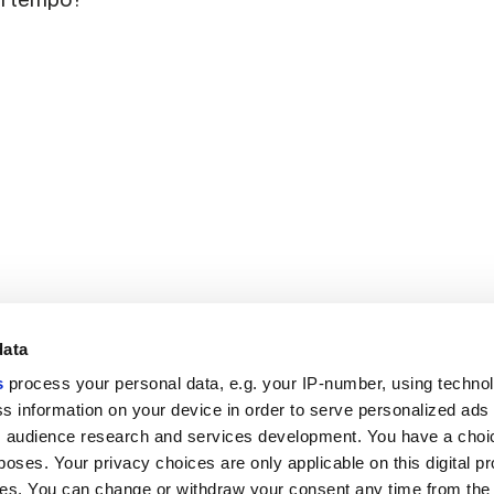
data
s
process your personal data, e.g. your IP-number, using techno
Link utili
Area lega
s information on your device in order to serve personalized ads
 audience research and services development. You have a choi
My Marca Corona
Condizioni d
Contattaci
Cookies
poses. Your privacy choices are only applicable on this digital p
Lavora con noi
Privacy
s. You can change or withdraw your consent any time from the