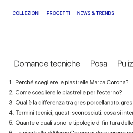
COLLEZIONI
PROGETTI
NEWS & TRENDS
Domande tecniche
Posa
Puliz
1.
Perché scegliere le piastrelle Marca Corona?
2.
Come scegliere le piastrelle per l’esterno?
3.
Qual è la differenza tra gres porcellanato, gr
4.
Termini tecnici, questi sconosciuti: cosa si inten
5.
Quante e quali sono le tipologie di finitura de
6.
Le piastrelle di Marca Corona si deteriorano n