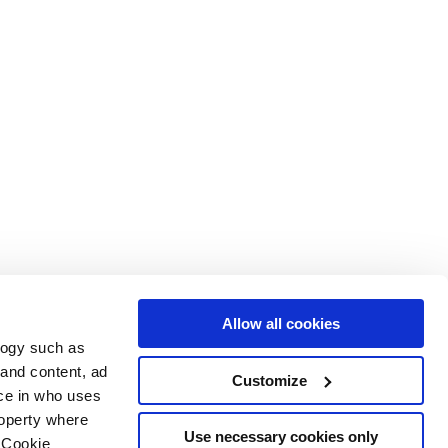
Allow all cookies
logy such as
le
Servizi
Seguici su
 and content, ad
Customize
ce in who uses
i vendita
Area Download
Sitemap html
roperty where
Area professionisti
Use necessary cookies only
 Cookie