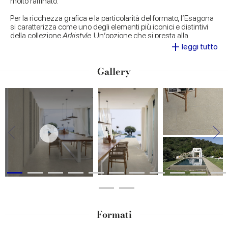
molto raffinato.
Per la ricchezza grafica e la particolarità del formato, l’Esagona
si caratterizza come uno degli elementi più iconici e distintivi
della collezione
Arkistyle
. Un’opzione che si presta alla
+
realizzazione di originali soluzioni di posa, schiudendo la
leggi tutto
strada a molteplici possibilità di personalizzazione degli
ambienti.
Gallery
Formati