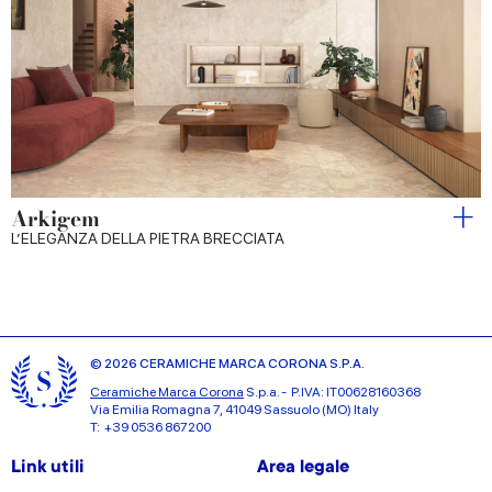
Arkigem
L’ELEGANZA DELLA PIETRA BRECCIATA
© 2026 CERAMICHE MARCA CORONA S.P.A.
Ceramiche Marca Corona
S.p.a. - P.IVA: IT00628160368
Via Emilia Romagna 7, 41049 Sassuolo (MO) Italy
T: +39 0536 867200
Link utili
Area legale