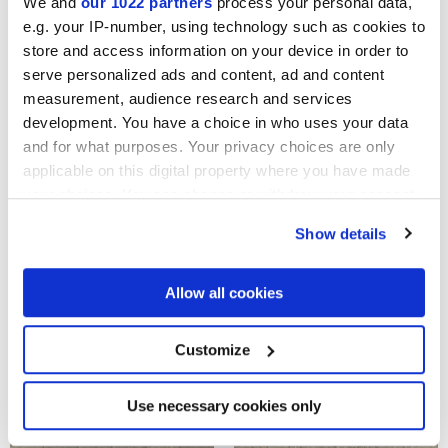
We and
our 1022 partners
process your personal data,
ARKISTYLE EARTH
ARKISTYLE SAND TESSERE
e.g. your IP-number, using technology such as cookies to
TESSERE
store and access information on your device in order to
serve personalized ads and content, ad and content
measurement, audience research and services
development. You have a choice in who uses your data
and for what purposes. Your privacy choices are only
applicable on this digital property where you have made
your choices. You can change or withdraw your consent
any time from the Cookie Declaration or by clicking on
Show details
the Privacy trigger icon.
ARKISTYLE CLAY TESSERE
ARKISTYLE LIMY TESSERE
If you allow, we would also like to:
Allow all cookies
Collect information about your geographical
location which can be accurate to within several
meters
Customize
Identify your device by actively scanning it for
specific characteristics (fingerprinting)
Find out more about how your personal data is processed
Use necessary cookies only
and set your preferences in the
details section
.