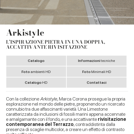
Arkistyle
L’ISPIRAZIONE PIETRA IN UNA DOPPIA,
ACCATTIVANTE RIVISITAZIONE
Catalogo
Informazioni
tecniche
Foto
ambienti HD
Foto
Minimali HD
Catalogo
HD
Contattaci
Con la collezione
Arkistyle
, Marca Corona prosegue la propria
esplorazione nel mondo delle pietre, proponendo un ricercato
connubio tra due affascinanti varietà. Una Limestone
caratterizzata da inclusioni di fossili marini appena accennate
e amalgamante con il fondo, e una accattivante
rivisitazione
contemporanea del Terrazzo
, contraddistinta dalla
presenza di scaglie multicolor, a creare un effetto di contrasto