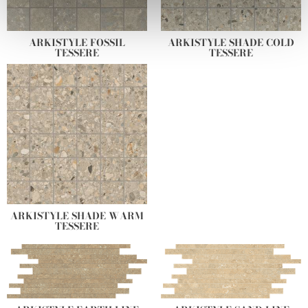
We use cookies to personalise content and ads, to
provide social media features and to analyse our traffic.
ARKISTYLE FOSSIL
ARKISTYLE SHADE COLD
We also share information about your use of our site with
TESSERE
TESSERE
our social media, advertising and analytics partners who
may combine it with other information that you’ve
provided to them or that they’ve collected from your use
of their services.
ARKISTYLE SHADE WARM
TESSERE