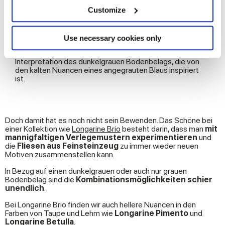
location which can be accurate to within several
Wird beispielsweise ein
Bodenbelag in einem etwas
meters
Customize
weicheren Dunkelgrau
wünscht, in dem die Farben
Identify your device by actively scanning it for
mediterraner Macchia-Vegetation anklingen, dann ist
specific characteristics (fingerprinting)
Longarine Brio Mirto
die richtige Wahl.
Find out more about how your personal data is processed
Use necessary cookies only
Longarine Brio Ginepro
hingegen beschert
and set your preferences in the
details section
.
winterlichere, anthrazitfarbene Schattierungen in einer
Interpretation des dunkelgrauen Bodenbelags, die von
den kalten Nuancen eines angegrauten Blaus inspiriert
We use cookies to personalise content and ads, to
ist.
provide social media features and to analyse our traffic.
We also share information about your use of our site with
our social media, advertising and analytics partners who
Doch damit hat es noch nicht sein Bewenden. Das Schöne bei
may combine it with other information that you’ve
einer Kollektion wie
Longarine Brio
besteht darin, dass man
mit
provided to them or that they’ve collected from your use
mannigfaltigen Verlegemustern experimentieren
und
of their services.
die
Fliesen aus Feinsteinzeug
zu immer wieder neuen
Motiven zusammenstellen kann.
In Bezug auf einen dunkelgrauen oder auch nur grauen
Bodenbelag sind die
Kombinationsmöglichkeiten schier
unendlich
.
Bei Longarine Brio finden wir auch hellere Nuancen in den
Farben von Taupe und Lehm wie
Longarine Pimento
und
Longarine Betulla
.