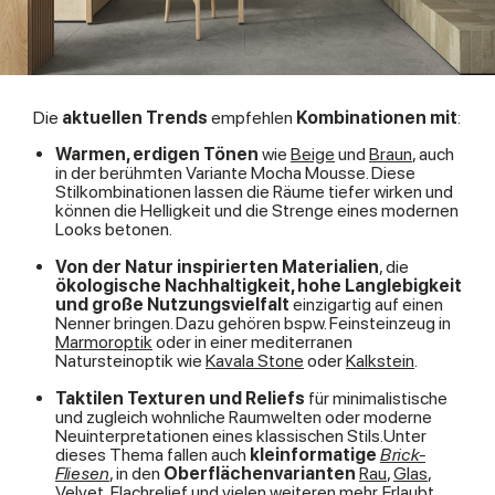
Die
aktuellen Trends
empfehlen
Kombinationen mit
:
Warmen, erdigen Tönen
wie
Beige
und
Braun
, auch
in der berühmten Variante
Mocha Mousse
. Diese
Stilkombinationen lassen die Räume tiefer wirken und
können die Helligkeit und die Strenge eines modernen
Looks betonen.
Von der Natur inspirierten Materialien
, die
ökologische Nachhaltigkeit, hohe Langlebigkeit
und große Nutzungsvielfalt
einzigartig auf einen
Nenner bringen. Dazu gehören bspw. Feinsteinzeug in
Marmoroptik
oder in einer mediterranen
Natursteinoptik wie
Kavala Stone
oder
Kalkstein
.
Taktilen Texturen und Reliefs
für minimalistische
und zugleich wohnliche Raumwelten oder moderne
Neuinterpretationen eines klassischen Stils.Unter
dieses Thema fallen auch
kleinformatige
Brick-
Fliesen
, in den
Oberflächenvarianten
Rau
,
Glas
,
Velvet
,
Flachrelief
und vielen weiteren mehr. Erlaubt