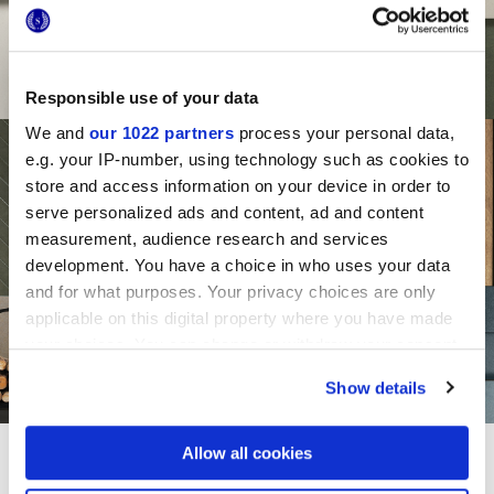
Responsible use of your data
We and
our 1022 partners
process your personal data,
e.g. your IP-number, using technology such as cookies to
store and access information on your device in order to
serve personalized ads and content, ad and content
measurement, audience research and services
development. You have a choice in who uses your data
and for what purposes. Your privacy choices are only
applicable on this digital property where you have made
your choices. You can change or withdraw your consent
any time from the Cookie Declaration or by clicking on
Show details
the Privacy trigger icon.
If you allow, we would also like to:
Allow all cookies
Collect information about your geographical