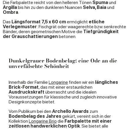
Die Farbpalette reicht von den helleren Tönen
Spuma
und
Argilla
bis hin zu den dunkleren Nuancen
Selva, Baia
und
Ombra
.
Das
Längsformat 7,5 x 60 cm
ermöglicht
etliche
Verlegemuster
: Fischgrät oder waagerechte bzw. senkrechte
Bänder, deren geometrischen Motive die
Tiefgründigkeit
der Grauschattierungen
betonen.
Dunkelgrauer Bodenbelag: eine Ode an die
unverfälschte Schönheit
Innerhalb der Familie
Longarine
finden wir ein
längliches
Brick-Format
, das mit einer erstaunlichen
Ausdruckskraft
überrascht und die idealen
Voraussetzungen für klassische und zugleich innovative
Designkonzepte bietet.
Vom Publikum bei den
Archello Awards
zum
Bodenbelag des Jahres
gekürt, vereint sich in der
Kollektion
Longarine Brio
die
Farbpalette mit einer
zeitlosen handwerklichen Optik
. Sie bietet alle