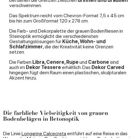
bei denen die Grenzen zwischen
drinnen und draußen
verschwimmen.
Das Spektrum reicht vom Chevron-Format 7,5 x 45 cm
bis hin zum Großformat 120 x 278 cm.
Die Farb- und Dekorpalette der grauen Bodenfliesen in
Steinoptik ermöglicht die verschiedensten
Gestaltungslösungen für
Küche, Wohn- und
Schlafzimmer
, die der Kreativität keine Grenzen
setzen.
Die Farben
Libra, Cenere, Rupe
und
Carbone
sind
auch im
Dekor Tessere
erhältlich. Das
Dekor Carved
hingegen fügt dem Raum einen plastischen, skulpturalen
Akzent hinzu.
Die farbliche Vielseitigkeit von grauen
Bodenbelägen in Betonoptik
Die Linie
Longarine Calcecreta
entführt auf eine Reise in das