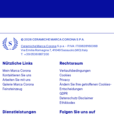
© 2026 CERAMICHE MARCA CORONA S.P.A.
Ceramiche Marca Corona
S.p.a. - P.IVA: IT00628160368
Via Emilia Romagna 7, 41049 Sassuolo (MO) Italy
T: +39 0536 867200
Nützliche Links
Rechtsraum
Mein Marca Corona
Verkaufsbedingungen
Kontaktieren Sie uns
Cookies
Arbeiten Sie mit uns
Privacy
Galerie Marca Corona
Ändern Sie Ihre getroffenen Cookies-
Feinsteinzeug
Entscheidungen
GDPR
Datenschutz-Disclaimer
Ethikkodex
Dienstleistungen
Folgen Sie uns auf