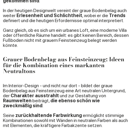
gekommen sind
.
In der heutigen Designwelt vereint der graue Bodenbelag auch
weiter
Erlesenheit und Schlichtheit
, wobei er die
Trends
definiert und die heutigen Erfordernisse optimal interpretiert.
Ganz gleich, ob es sich um ein urbanes Loft, eine moderne Villa
oder öffentliche Räume handelt: es gibt keinen Bereich, dessen
Fußboden nicht mit grauem Feinsteinzeug belegt werden
könnte.
Grauer Bodenbelag aus Feinsteinzeug: Ideen
für die Kombination eines markanten
Neutraltons
Im Interior-Design - und nicht nur dort - bildet der graue
Bodenbelag aus Feinsteinzeug eine Art neutralen Untergrund,
der
Charakter ausstrahlt
und zur Gestaltung von
Raumwelten
beiträgt,
die ebenso schön wie
zweckmäßig sind
.
Seine
zurückhaltende Farbwirkung
ermöglicht stimmige
Kombinationen sowohl mit Wänden in neutralen Farben als auch
mit Elementen, die kräftigere Farbakzente setzen.