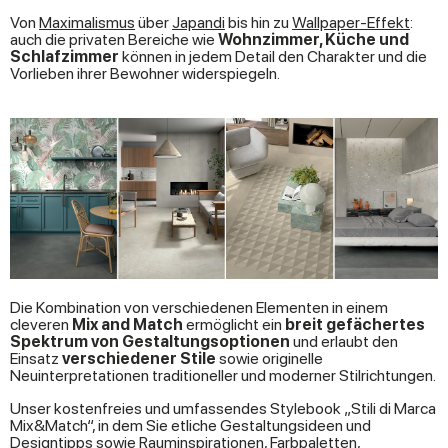
Von
Maximalismus
über
Japandi
bis hin zu
Wallpaper-Effekt
:
auch die privaten Bereiche wie
Wohnzimmer, Küche und
Schlafzimmer
können in jedem Detail den Charakter und die
Vorlieben ihrer Bewohner widerspiegeln.
Die Kombination von verschiedenen Elementen in einem
cleveren
Mix and Match
ermöglicht ein
breit gefächertes
Spektrum von Gestaltungsoptionen
und erlaubt den
Einsatz
verschiedener Stile
sowie originelle
Neuinterpretationen traditioneller und moderner Stilrichtungen.
Unser kostenfreies und umfassendes Stylebook „Stili di Marca
Mix&Match“, in dem Sie etliche Gestaltungsideen und
Designtipps sowie Rauminspirationen, Farbpaletten,