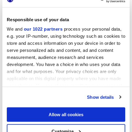
Responsible use of your data
We and
our 1022 partners
process your personal data,
e.g. your IP-number, using technology such as cookies to
store and access information on your device in order to
serve personalized ads and content, ad and content
measurement, audience research and services
development. You have a choice in who uses your data
and for what purposes. Your privacy choices are only
applicable on this digital property where you have made
your choices. You can change or withdraw your consent
any time from the Cookie Declaration or by clicking on
Show details
the Privacy trigger icon.
If you allow, we would also like to:
Allow all cookies
Collect information about your geographical
location which can be accurate to within several
meters
Customize