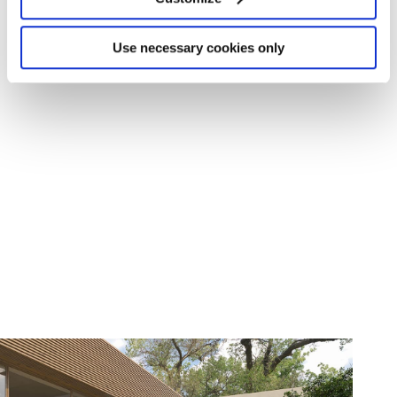
Identify your device by actively scanning it for
specific characteristics (fingerprinting)
Find out more about how your personal data is processed
Use necessary cookies only
and set your preferences in the
details section
.
We use cookies to personalise content and ads, to
provide social media features and to analyse our traffic.
We also share information about your use of our site with
our social media, advertising and analytics partners who
may combine it with other information that you’ve
provided to them or that they’ve collected from your use
of their services.