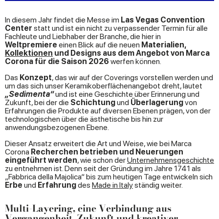
In diesem Jahr findet die Messe im
Las Vegas Convention
Center
statt und ist ein nicht zu verpassender Termin für alle
Fachleute und Liebhaber der Branche, die hier in
Weltpremiere
einen Blick auf die neuen
Materialien,
Kollektionen
und Designs aus dem Angebot von Marca
Corona für die Saison 2026
werfen können.
Das
Konzept
, das wir auf der Coverings vorstellen werden und
um das sich unser Keramikoberflächenangebot dreht, lautet
„Sedimenta“
und ist eine Geschichte über Erinnerung und
Zukunft, bei der die
Schichtung
und
Überlagerung
von
Erfahrungen die Produkte auf diversen Ebenen prägen, von der
technologischen über die ästhetische bis hin zur
anwendungsbezogenen Ebene.
Dieser Ansatz erweitert die Art und Weise, wie bei Marca
Corona
Recherchen betrieben und Neuerungen
eingeführt werden
, wie schon der
Unternehmensgeschichte
zu entnehmen ist. Denn seit der Gründung im Jahre 1741 als
„Fabbrica della Majolica“ bis zum heutigen Tage entwickeln sich
Erbe
und
Erfahrung
des
Made in Italy
ständig weiter.
Multi-Layering, eine Verbindung aus
Vergangenheit, Zukunft und kreativer