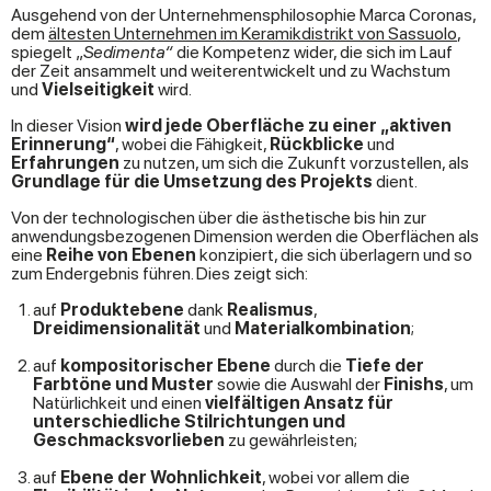
Ausgehend von der Unternehmensphilosophie Marca Coronas,
dem
ältesten Unternehmen im Keramikdistrikt von Sassuolo
,
spiegelt „
Sedimenta“
die Kompetenz wider, die sich im Lauf
der Zeit ansammelt und weiterentwickelt und zu Wachstum
und
Vielseitigkeit
wird.
In dieser Vision
wird jede Oberfläche zu einer „aktiven
Erinnerung“
, wobei die Fähigkeit,
Rückblicke
und
Erfahrungen
zu nutzen, um sich die Zukunft vorzustellen, als
Grundlage für die Umsetzung des Projekts
dient.
Von der technologischen über die ästhetische bis hin zur
anwendungsbezogenen Dimension werden die Oberflächen als
eine
Reihe von Ebenen
konzipiert, die sich überlagern und so
zum Endergebnis führen. Dies zeigt sich:
auf
Produktebene
dank
Realismus
,
Dreidimensionalität
und
Materialkombination
;
auf
kompositorischer Ebene
durch die
Tiefe der
Farbtöne und Muster
sowie die Auswahl der
Finishs
, um
Natürlichkeit und einen
vielfältigen Ansatz für
unterschiedliche Stilrichtungen und
Geschmacksvorlieben
zu gewährleisten;
auf
Ebene der Wohnlichkeit
, wobei vor allem die