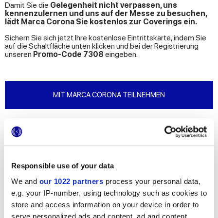
Damit Sie die
Gelegenheit nicht verpassen, uns
kennenzulernen und uns auf der Messe zu besuchen,
lädt Marca Corona Sie kostenlos zur Coverings ein.
Sichern Sie sich jetzt Ihre kostenlose Eintrittskarte, indem Sie
auf die Schaltfläche unten klicken und bei der Registrierung
unseren
Promo-Code 7308
eingeben.
MIT MARCA CORONA TEILNEHMEN
Neben dem
kostenlosen Messebesuch
können Sie auch
bereits jetzt
einen persönlichen Termin mit unseren
Experten vereinbaren
, die Sie an dem für Sie günstigsten
Tag und zu der für Sie passenden Uhrzeit empfangen, um
Sie
bei der Entdeckung von Marca Coronas Lösungen zu
Responsible use of your data
begleiten
, sowohl in Bezug auf die
Neuheiten, die auf der
Coverings 2026 vorgestellt werden
, als auch hinsichtlich
We and
our 1022 partners
process your personal data,
der
bereits im Katalog enthaltenen Kollektionen
.
e.g. your IP-number, using technology such as cookies to
Darüber hinaus können Sie eine
ausführlichere Beratung
store and access information on your device in order to
durch unsere Project Division
anfordern, die Ihnen zuhört
serve personalized ads and content, ad and content