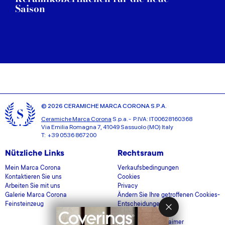
Saison
© 2026 CERAMICHE MARCA CORONA S.P.A.
Ceramiche Marca Corona
S.p.a. - P.IVA: IT00628160368
Via Emilia Romagna 7, 41049 Sassuolo (MO) Italy
T: +39 0536 867200
Nützliche Links
Rechtsraum
Mein Marca Corona
Verkaufsbedingungen
Kontaktieren Sie uns
Cookies
Arbeiten Sie mit uns
Privacy
Galerie Marca Corona
Ändern Sie Ihre getroffenen Cookies-
Feinsteinzeug
Entscheidungen
GDPR
Datenschutz-Disclaimer