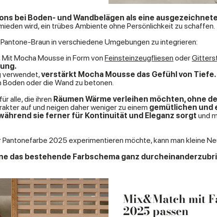
ons bei Boden- und Wandbelägen als eine ausgezeichnet
mieden wird, ein trübes Ambiente ohne Persönlichkeit zu schaffen.
 Pantone-Braun in verschiedene Umgebungen zu integrieren:
.
Mit Mocha Mousse in Form von
Feinsteinzeugfliesen
oder
Gitters
nung.
g verwendet,
verstärkt Mocha Mousse das Gefühl von Tiefe.
n Boden oder die Wand zu betonen.
r alle, die ihren
Räumen Wärme verleihen möchten, ohne der
akter auf und neigen daher weniger zu einem
gemütlichen und e
ährend sie ferner für Kontinuität und Eleganz sorgt
und m
r Pantonefarbe 2025 experimentieren möchte, kann man kleine Ne
hne das bestehende Farbschema ganz durcheinanderzubr
Mix&Match mit F
2025 passen