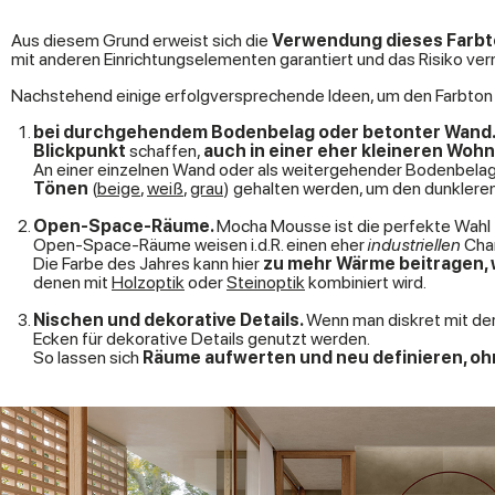
Aus diesem Grund erweist sich die
Verwendung dieses Farbt
mit anderen Einrichtungselementen garantiert und das Risiko ver
Nachstehend einige erfolgversprechende Ideen, um den Farbton
bei durchgehendem Bodenbelag oder betonter Wand
Blickpunkt
schaffen,
auch in einer eher kleineren Woh
An einer einzelnen Wand oder als weitergehender Bodenbela
Tönen
(
beige
,
weiß
,
grau
) gehalten werden, um den dunklere
Open-Space-Räume.
Mocha Mousse ist die perfekte Wahl fü
Open-Space-Räume weisen i.d.R. einen eher
industriellen
Char
Die Farbe des Jahres kann hier
zu mehr Wärme beitragen, w
denen mit
Holzoptik
oder
Steinoptik
kombiniert wird.
Nischen und dekorative Details.
Wenn man diskret mit de
Ecken für dekorative Details genutzt werden.
So lassen sich
Räume aufwerten und neu definieren, o