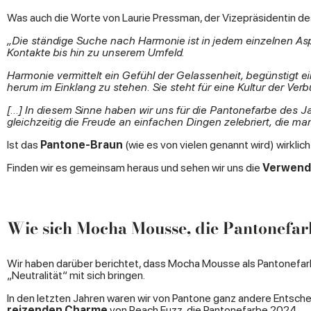
Was auch die Worte von Laurie Pressman, der Vizepräsidentin des
„Die ständige Suche nach Harmonie ist in jedem einzelnen A
Kontakte bis hin zu unserem Umfeld.
Harmonie vermittelt ein Gefühl der Gelassenheit, begünstigt 
herum im Einklang zu stehen. Sie steht für eine Kultur der Ver
[...] In diesem Sinne haben wir uns für die Pantonefarbe des
gleichzeitig die Freude an einfachen Dingen zelebriert, die m
Ist das
Pantone-Braun
(wie es von vielen genannt wird) wirklic
Finden wir es gemeinsam heraus und sehen wir uns die
Verwend
Wie sich Mocha Mousse, die Pantonefarb
Wir haben darüber berichtet, dass Mocha Mousse als Pantonefa
„Neutralität“ mit sich bringen.
In den letzten Jahren waren wir von Pantone ganz andere Entsc
reizenden Charme
von
Peach Fuzz, die Pantonefarbe 2024
.