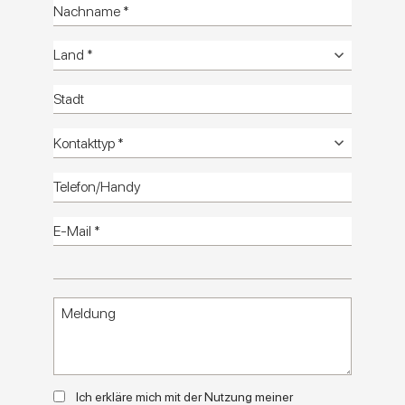
Calcecreta
DIE SCHÖNHEIT DER UNVOLLKOMMENHEIT.
Katalog
Technische
Info
Umgebungen
Bilder HD
Fliesen
Bilder HD
HD-Katalog
Kontaktieren Sie uns
Calcecreta: die unperfekte Schönheit
natürlichen Materials
Calcecreta von Marca Corona feiert den Zauber des
Unperfekten, inspiriert von Kalkputz und warmen Terrakotta-
Nuancen. Die vielseitige, reizvolle Kollektion verwebt zarte
Spachteleffekte und dekorative Flachrelief-Strukturen auf
Flächenbildern zu visuellen und taktilen Geschichten.
Ich erkläre mich mit der Nutzung meiner