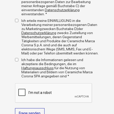
personenbezogenen Daten zur Bearbeitung
Mit einer Palette von neutralen Erdfarben - Spuma, Argilla,
meiner Anfrage gemäß Buchstabe C) der
Bisque, Terracotta und Selva - und zahlreichen Formaten
einverstanden
Datenschutzerklärung
eignet sich Calcecreta gut für Indoor- und Outdoor-
einverstanden. *
Gestaltungen im Spannungsfeld zwischen Tradition und
+
read more
Moderne. Calcecreta ist in den Oberflächen Naturale und Grip
Ich erteile meine EINWILLIGUNG in die
erhältlich, was sie wie geschaffen macht für Innen- und
Verarbeitung meiner personenbezogenen Daten
zu Marketingzwecken Buchstabe D)der
Außenbereiche im Wohnungs- und Objektbau. Die Kollektion,
Mediengalerie
Datenschutzerklärung
zwecks Zustellung von
die handwerklichen Charme und ästhetische Vielseitigkeit
Werbemitteilungen, deren Gegenstand
feiert, passt perfekt zu den Elementen der Linie Longarine
Tätigkeiten und Produkte der Ceramiche Marca
Calcecreta und den Gittersteinen von Arialuce.
Corona S.p.A. sind und die auch auf
elektronischem Wege (SMS, MMS, Fax und E-
Mail) oder per Telefon übermittelt werden können.
Ich habe die Informationen gelesen und
akzeptiere die Bedingungen, die im
Haftungsausschluss
für die Nutzung von
Materialien und Bildern von Ceramiche Marca
Corona SPA angegeben sind *
Formate
Frage senden