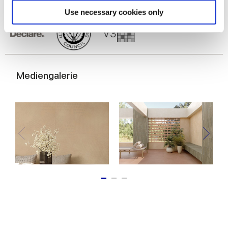
Find out more about how your personal data is processed
Use necessary cookies only
and set your preferences in the
details section
.
We use cookies to personalise content and ads, to
provide social media features and to analyse our traffic.
We also share information about your use of our site with
Mediengalerie
our social media, advertising and analytics partners who
may combine it with other information that you’ve
provided to them or that they’ve collected from your use
of their services.