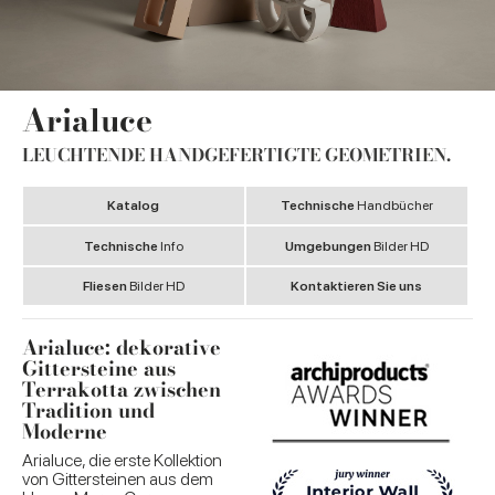
Arialuce
LEUCHTENDE HANDGEFERTIGTE GEOMETRIEN.
Katalog
Technische
Handbücher
Technische
Info
Umgebungen
Bilder HD
Fliesen
Bilder HD
Kontaktieren Sie uns
Arialuce: dekorative
Gittersteine aus
Terrakotta zwischen
Tradition und
Moderne
Arialuce, die erste Kollektion
von Gittersteinen aus dem