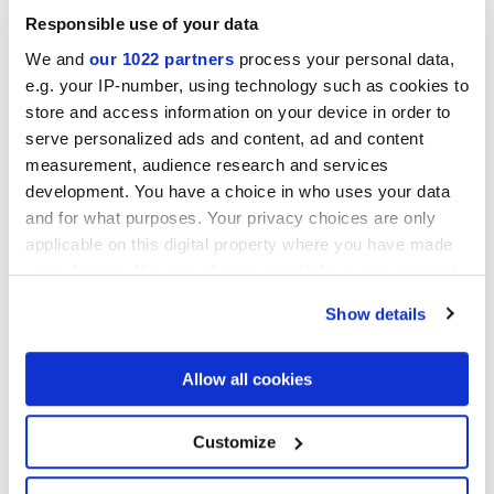
Responsible use of your data
We and
our 1022 partners
process your personal data,
e.g. your IP-number, using technology such as cookies to
store and access information on your device in order to
ARIALUCE CURVE AVORIO
ARIALUCE CURVE
serve personalized ads and content, ad and content
NATURALE
measurement, audience research and services
development. You have a choice in who uses your data
and for what purposes. Your privacy choices are only
applicable on this digital property where you have made
your choices. You can change or withdraw your consent
any time from the Cookie Declaration or by clicking on
Show details
the Privacy trigger icon.
If you allow, we would also like to:
Allow all cookies
Collect information about your geographical
ARIALUCE CURVE BLU
ARIALUCE CURVE VERDE
location which can be accurate to within several
meters
Customize
Identify your device by actively scanning it for
specific characteristics (fingerprinting)