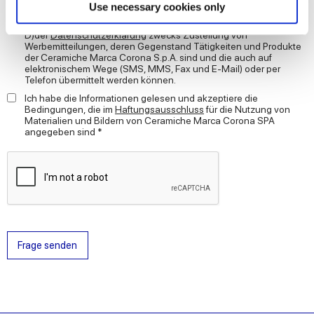
Find out more about how your personal data is processed
Use necessary cookies only
Ich erteile meine EINWILLIGUNG in die Verarbeitung meiner
and set your preferences in the
details section
.
personenbezogenen Daten zu Marketingzwecken Buchstabe
D)der
Datenschutzerklärung
zwecks Zustellung von
Werbemitteilungen, deren Gegenstand Tätigkeiten und Produkte
We use cookies to personalise content and ads, to
der Ceramiche Marca Corona S.p.A. sind und die auch auf
elektronischem Wege (SMS, MMS, Fax und E-Mail) oder per
provide social media features and to analyse our traffic.
Telefon übermittelt werden können.
We also share information about your use of our site with
Ich habe die Informationen gelesen und akzeptiere die
our social media, advertising and analytics partners who
Bedingungen, die im
Haftungsausschluss
für die Nutzung von
Materialien und Bildern von Ceramiche Marca Corona SPA
may combine it with other information that you’ve
angegeben sind *
provided to them or that they’ve collected from your use
of their services.
Frage senden