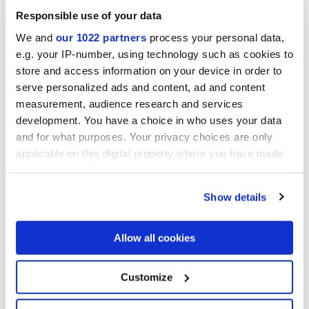
Responsible use of your data
We and
our 1022 partners
process your personal data,
Kollektionen Ihres Interesses
e.g. your IP-number, using technology such as cookies to
store and access information on your device in order to
serve personalized ads and content, ad and content
measurement, audience research and services
development. You have a choice in who uses your data
and for what purposes. Your privacy choices are only
applicable on this digital property where you have made
your choices. You can change or withdraw your consent
any time from the Cookie Declaration or by clicking on
Show details
the Privacy trigger icon.
If you allow, we would also like to:
Allow all cookies
Collect information about your geographical
location which can be accurate to within several
meters
Customize
Ich erkläre mich mit der Nutzung meiner personenbezogenen
Identify your device by actively scanning it for
Daten zur Bearbeitung meiner Anfrage gemäß Buchstabe C) der
specific characteristics (fingerprinting)
einverstanden
Datenschutzerklärung
einverstanden. *