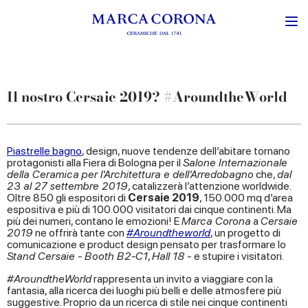
Il nostro Cersaie 2019? #AroundtheWorld
Piastrelle bagno
, design, nuove tendenze dell’abitare tornano
protagonisti alla Fiera di Bologna per il
Salone Internazionale
della Ceramica per l'Architettura e dell'Arredobagno
che,
dal
23 al 27 settembre 2019
, catalizzerà l’attenzione worldwide.
Oltre 850 gli espositori di
Cersaie 2019
, 150.000 mq d’area
espositiva e più di 100.000 visitatori dai cinque continenti. Ma
più dei numeri, contano le emozioni! E
Marca Corona
a
Cersaie
2019
ne offrirà tante con
#Aroundtheworld
, un progetto di
comunicazione e product design pensato per trasformare lo
Stand Cersaie - Booth B2-C1
,
Hall 18
- e stupire i visitatori.
#AroundtheWorld
rappresenta un invito a viaggiare con la
fantasia, alla ricerca dei luoghi più belli e delle atmosfere più
suggestive. Proprio da un ricerca di stile nei cinque continenti