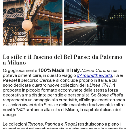
Lo stile e il fascino del Bel Paese: da Palermo
a Milano
Orgogliosamente
100% Made in Italy
,
Marca Corona
non
poteva dimenticare, in questo viaggio
#Aroundtheworld
, il
Bel
Paese
! Il percorso
Cersaie
si conclude proprio in Italia, a cui
sono dedicate quattro nuove collezioni della
Linea 1741
, 4
proposte in piccolo formato accomunate dalla stessa forza
decorativa ma distinte per stile e personalità. Se
Storie d’Italia
rappresenta un omaggio alla creatività, all’allegria mediterranea
e ai colori vivaci della Sicilia e delle maioliche tradizionali, le altre
novità
1741
si rifanno alla città di Milano, la capitale italiana del
design.
Le collezioni
Tortona
,
Paprica
e
Regoli
restituiscono a pieno i
diversi mood milanesi:
alternativo
e giovane come le cementine