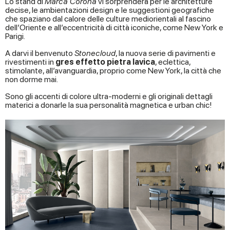
Lo stand di
Marca Corona
vi sorprenderà per le architetture
decise, le ambientazioni design e le suggestioni geografiche
che spaziano dal calore delle culture mediorientali al fascino
dell’Oriente e all’eccentricità di città iconiche, come New York e
Parigi.
A darvi il benvenuto
Stonecloud
, la nuova serie di pavimenti e
rivestimenti in
gres effetto pietra lavica
, eclettica,
stimolante, all’avanguardia, proprio come New York, la città che
non dorme mai.
Sono gli accenti di colore ultra-moderni e gli originali dettagli
materici a donarle la sua personalità magnetica e urban chic!