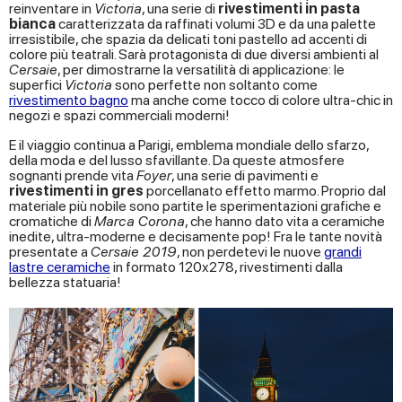
reinventare in
Victoria
, una serie di
rivestimenti in pasta
bianca
caratterizzata da raffinati volumi 3D e da una palette
irresistibile, che spazia da delicati toni pastello ad accenti di
colore più teatrali. Sarà protagonista di due diversi ambienti al
Cersaie
, per dimostrarne la versatilità di applicazione: le
superfici
Victoria
sono perfette non soltanto come
rivestimento bagno
ma anche come tocco di colore ultra-chic in
negozi e spazi commerciali moderni!
E il viaggio continua a Parigi, emblema mondiale dello sfarzo,
della moda e del lusso sfavillante. Da queste atmosfere
sognanti prende vita
Foyer
, una serie di pavimenti e
rivestimenti in gres
porcellanato effetto marmo. Proprio dal
materiale più nobile sono partite le sperimentazioni grafiche e
cromatiche di
Marca Corona
, che hanno dato vita a ceramiche
inedite, ultra-moderne e decisamente pop! Fra le tante novità
presentate a
Cersaie 2019
, non perdetevi le nuove
grandi
lastre ceramiche
in formato 120x278, rivestimenti dalla
bellezza statuaria!