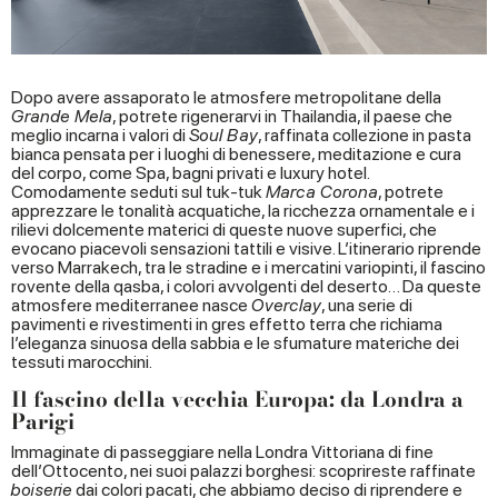
Dopo avere assaporato le atmosfere metropolitane della
Grande Mela
, potrete rigenerarvi in Thailandia, il paese che
meglio incarna i valori di
Soul Bay
, raffinata collezione in pasta
bianca pensata per i luoghi di benessere, meditazione e cura
del corpo, come Spa, bagni privati e luxury hotel.
Comodamente seduti sul tuk-tuk
Marca Corona
, potrete
apprezzare le tonalità acquatiche, la ricchezza ornamentale e i
rilievi dolcemente materici di queste nuove superfici, che
evocano piacevoli sensazioni tattili e visive. L’itinerario riprende
verso Marrakech, tra le stradine e i mercatini variopinti, il fascino
rovente della qasba, i colori avvolgenti del deserto… Da queste
atmosfere mediterranee nasce
Overclay
, una serie di
pavimenti e rivestimenti in gres effetto terra che richiama
l’eleganza sinuosa della sabbia e le sfumature materiche dei
tessuti marocchini.
Il fascino della vecchia Europa: da Londra a
Parigi
Immaginate di passeggiare nella Londra Vittoriana di fine
dell’Ottocento, nei suoi palazzi borghesi: scoprireste raffinate
boiserie
dai colori pacati, che abbiamo deciso di riprendere e