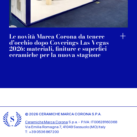
Le novità Marca Corona da tenere
d’occhio dopo Coverings Las Vegas
2026: materiali, finiture e superfici
ceramiche per la nuova stagione
© 2026 CERAMICHE MARCA CORONA S.P.A.
Ceramiche Marca Corona
S.p.a. - P.IVA: IT00628160368
Via Emilia Romagna 7, 41049 Sassuolo (MO) Italy
T: +39 0536 867200