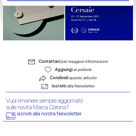
We use cookies to personalise content and ads, to
provide social media features and to analyse our traffic.
We also share information about your use of our site with
our social media, advertising and analytics partners who
may combine it with other information that you’ve
provided to them or that they’ve collected from your use
of their services.
Contattaci
per maggiori informazioni
Aggiungi
ai preferiti
Condividi
questo articolo
Iscriviti
alla Newsletter
Vuoi rimanere sempre aggiornato
sulle novità Marca Corona?
iscriviti alla nostra Newsletter