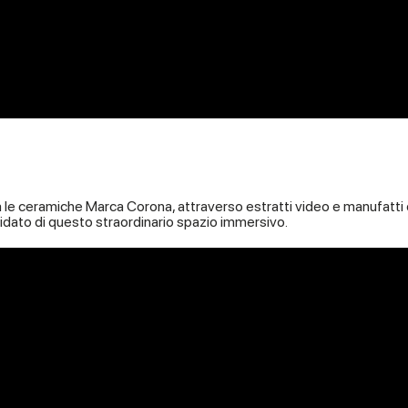
zza le ceramiche Marca Corona, attraverso estratti video e manufatti
idato di questo straordinario spazio immersivo.