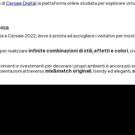
à di
Cersaie Digital
, la piattaforma online studiata per esplorare vir
ona
a a Cersaie 2022, dove è pronta ad accogliere i visitatori per most
 per realizzare
infinite combinazioni di stili, effetti e colori
, c
 pavimenti e rivestimenti per decorare i propri ambienti è ancora più
mbientazioni attraverso
mix&match originali
, trendy ed eleganti,
s