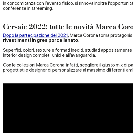
In concomitanza con l’evento fisico, si rinnova inoltre l’opportunit
conferenze in streaming.
Cersaie 2022: tutte le novità Marca Cor
Dopo la partecipazione del 2021
, Marca Corona torna protagonist
rivestimenti in gres porcellanato
.
Superfici, colori, texture e formati inediti, studiati appositamente
interior design completi, unici e all’avanguardia.
Con le collezioni Marca Corona, infatti, scegliere il giusto mix di
progettisti e designer di personalizzare al massimo differenti a