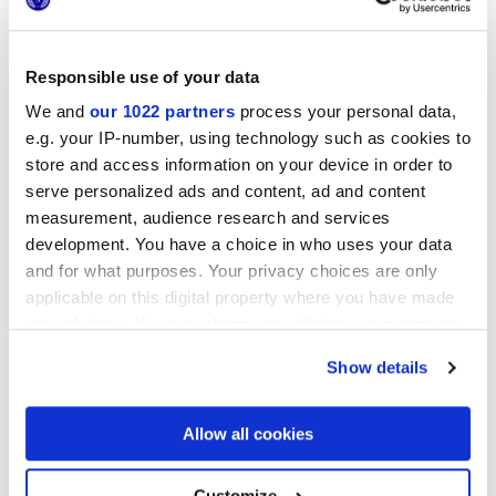
Responsible use of your data
LONGARINE CALCECRETA
LONGARINE CALCECRETA
BISQUE
TERRACOTTA
We and
our 1022 partners
process your personal data,
e.g. your IP-number, using technology such as cookies to
store and access information on your device in order to
serve personalized ads and content, ad and content
measurement, audience research and services
development. You have a choice in who uses your data
and for what purposes. Your privacy choices are only
applicable on this digital property where you have made
your choices. You can change or withdraw your consent
any time from the Cookie Declaration or by clicking on
LONGARINE CALCECRETA
Show details
the Privacy trigger icon.
SELVA
If you allow, we would also like to:
Allow all cookies
Collect information about your geographical
location which can be accurate to within several
DECORI E MOSAICI
meters
Customize