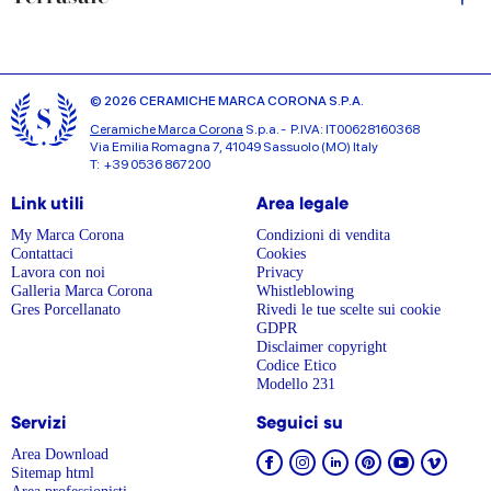
© 2026 CERAMICHE MARCA CORONA S.P.A.
Ceramiche Marca Corona
S.p.a. - P.IVA: IT00628160368
Via Emilia Romagna 7, 41049 Sassuolo (MO) Italy
T: +39 0536 867200
Link utili
Area legale
My Marca Corona
Condizioni di vendita
Contattaci
Cookies
Lavora con noi
Privacy
Galleria Marca Corona
Whistleblowing
Gres Porcellanato
Rivedi le tue scelte sui cookie
GDPR
Disclaimer copyright
Codice Etico
Modello 231
Servizi
Seguici su
Area Download
Sitemap html