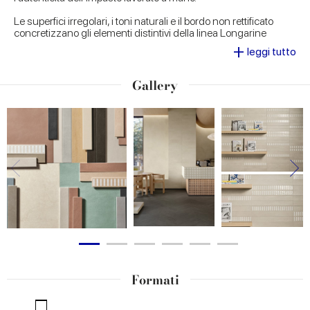
Le superfici irregolari, i toni naturali e il bordo non rettificato
concretizzano gli elementi distintivi della linea Longarine
Calcecreta, conferendo a ogni pezzo la forza di una bellezza
+
leggi tutto
discreta e di un'eleganza intramontabile. Disponibile in sette
cromie - Spuma, Argilla, Bisque, Terracotta, Selva, Baia e
Ombra - Longarine Calcecreta è ideale per dare vita ad
Gallery
ambienti accoglienti e dal grande impatto visivo, sia in contesti
residenziali che commerciali.
Formati