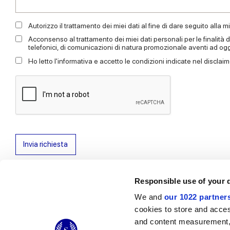
Autorizzo il trattamento dei miei dati al fine di dare seguito alla mi
Acconsenso al trattamento dei miei dati personali per le finalità di
telefonici, di comunicazioni di natura promozionale aventi ad og
Ho letto l'informativa e accetto le condizioni indicate nel disclai
Invia richiesta
Responsible use of your 
We and
our 1022 partner
© 2026 CERAMICHE MARCA CORONA S.P.A.
cookies to store and acces
Ceramiche Marca Corona
S.p.a. - P.IVA: IT00628160368
and content measurement,
Via Emilia Romagna 7, 41049 Sassuolo (MO) Italy