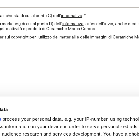
a richiesta di cui al punto C) dell’
informativa
. *
 marketing di cui al punto D) dell’
informativa
, ai fini dell’invio, anche me
getto attività e prodotti di Ceramiche Marca Corona
mer sul
copyright
per l'utilizzo dei materiali e delle immagini di Ceramiche
data
s
process your personal data, e.g. your IP-number, using techno
Link utili
Area lega
s information on your device in order to serve personalized ads
 audience research and services development. You have a choi
My Marca Corona
Condizioni d