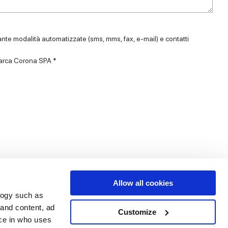
diante modalità automatizzate (sms, mms, fax, e-mail) e contatti
 Marca Corona SPA *
Allow all cookies
logy such as
le
Servizi
Seguici su
 and content, ad
Customize
ce in who uses
i vendita
Area Download