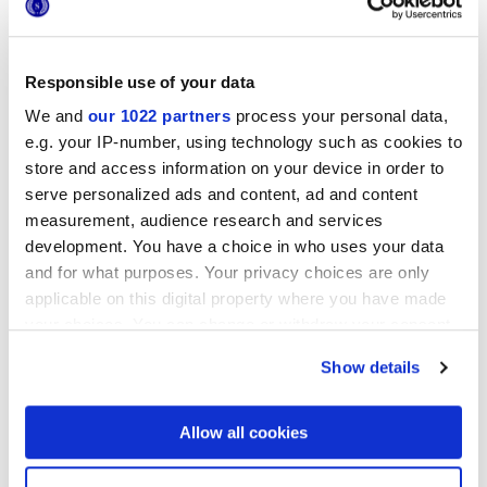
Responsible use of your data
LONGARINE CALCECRETA
LONGARINE CALCECRETA
BISQUE
TERRACOTTA
We and
our 1022 partners
process your personal data,
e.g. your IP-number, using technology such as cookies to
store and access information on your device in order to
serve personalized ads and content, ad and content
measurement, audience research and services
development. You have a choice in who uses your data
and for what purposes. Your privacy choices are only
applicable on this digital property where you have made
your choices. You can change or withdraw your consent
any time from the Cookie Declaration or by clicking on
LONGARINE CALCECRETA
Show details
SELVA
the Privacy trigger icon.
If you allow, we would also like to:
Allow all cookies
Collect information about your geographical
location which can be accurate to within several
DECORI E MOSAICI