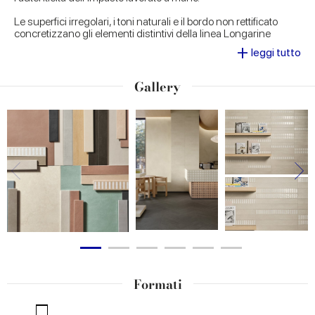
Le superfici irregolari, i toni naturali e il bordo non rettificato
concretizzano gli elementi distintivi della linea Longarine
Calcecreta, conferendo a ogni pezzo la forza di una bellezza
+
leggi tutto
discreta e di un'eleganza intramontabile. Disponibile in sette
cromie - Spuma, Argilla, Bisque, Terracotta, Selva, Baia e
Ombra - Longarine Calcecreta è ideale per dare vita ad
Gallery
ambienti accoglienti e dal grande impatto visivo, sia in contesti
residenziali che commerciali.
Formati