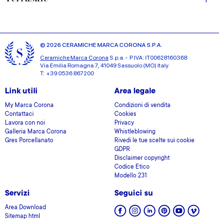
© 2026 CERAMICHE MARCA CORONA S.P.A.
Ceramiche Marca Corona
S.p.a. - P.IVA: IT00628160368
Via Emilia Romagna 7, 41049 Sassuolo (MO) Italy
T: +39 0536 867200
Link utili
Area legale
My Marca Corona
Condizioni di vendita
Contattaci
Cookies
Lavora con noi
Privacy
Galleria Marca Corona
Whistleblowing
Gres Porcellanato
Rivedi le tue scelte sui cookie
GDPR
Disclaimer copyright
Codice Etico
Modello 231
Servizi
Seguici su
Area Download
Sitemap html