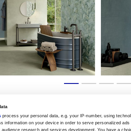
data
s
process your personal data, e.g. your IP-number, using techno
s information on your device in order to serve personalized ads
Nützliche Links
Rechtsraum
 audience research and services development. You have a choi