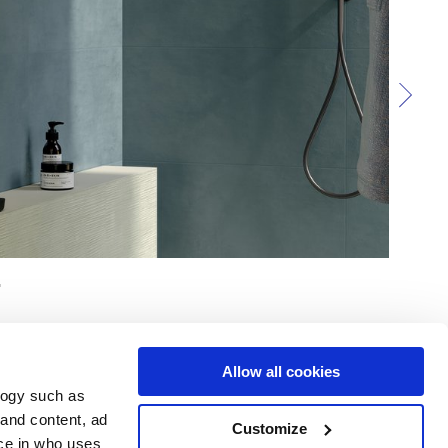
Allow all cookies
logy such as
 and content, ad
Customize
Dienstleistungen
Folgen Sie uns auf
ce in who uses