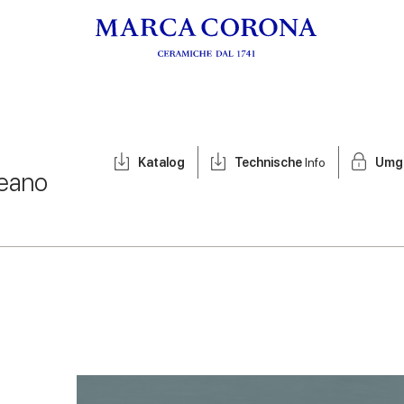
Katalog
Technische
Info
Umg
eano